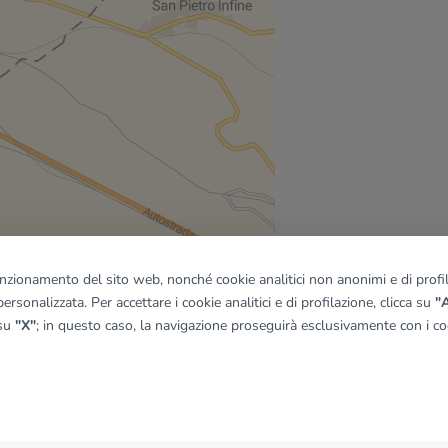
funzionamento del sito web, nonché cookie analitici non anonimi e di profila
ersonalizzata. Per accettare i cookie analitici e di profilazione, clicca su
"A
 su
"X"
; in questo caso, la navigazione proseguirà esclusivamente con i coo
quadro
© OpenMapTiles
|
© OpenStreetMap contributors