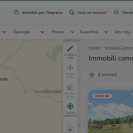
Immobili per l'impresa
Vuoi un mutuo?
Vendo
Tipologia
Prezzo
Superficie
Altri filtri
Home
Immobili Commer
disegna
Immobili comme
area
2
immobili
sposta
area
elimina
VISITA 3D
area
La tua
posizione
+