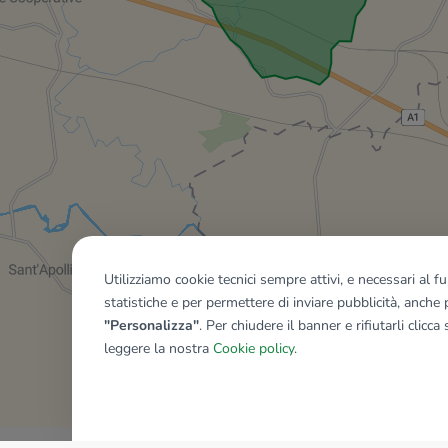
Utilizziamo cookie tecnici sempre attivi, e necessari al 
statistiche e per permettere di inviare pubblicità, anche p
"Personalizza"
. Per chiudere il banner e rifiutarli clicca
leggere la nostra
Cookie policy
.
Mostra tutti gli immobili del ri