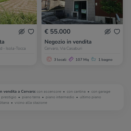
€ 55.000
ta
Negozio in vendita
d - Isola-Tocca
Cervaro, Via Casaburi
3 locali
107 Mq
1 bagno
in vendita a Cervaro:
con ascensore
con cantina
con garage
i prestigio
piano terra
piano intermedio
ultimo piano
litana
vicino alla stazione