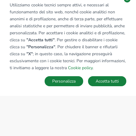
Utilizziamo cookie tecnici sempre attivi, e necessari al
funzionamento del sito web, nonché cookie analitici non
anonimi e di profilazione, anche di terza parte, per effettuare
analisi statistiche e per permettere di inviare pubblicità, anche
personalizzata. Per accettare i cookie analitici e di profilazione,
clicca su
"Accetta tutti"
. Per gestire o disabilitare i cookie
clicca su
"Personalizza"
. Per chiudere il banner e rifiutarli
clicca su
"X"
; in questo caso, la navigazione proseguirà
esclusivamente con i cookie tecnici. Per maggiori informazioni,
ti invitiamo a leggere la nostra
Cookie policy
.
Personalizza
Accetta tutti
MAPPA
SALVA RICERCA
Ricerche
Preferiti
Nascosti
Accedi
Sede Nazionale
tecnorete.it
kiron.it