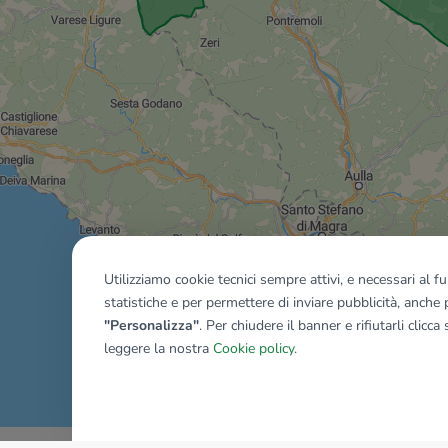
Utilizziamo cookie tecnici sempre attivi, e necessari al 
statistiche e per permettere di inviare pubblicità, anche p
"Personalizza"
. Per chiudere il banner e rifiutarli clicca
leggere la nostra
Cookie policy
.
Mostra tutti gli immobili del ri