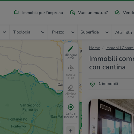
Immobili per l'impresa
Vuoi un mutuo?
Vendo
Tipologia
Prezzo
Superficie
Altri filtri
Home
Immobili Commer
disegna
Immobili comme
area
con cantina
sposta
area
1
immobili
elimina
area
La tua
posizione
+