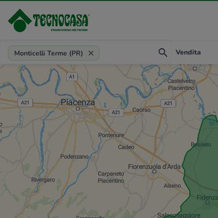
Provincia, comune, zona, riferimento
Vendita
Monticelli Terme (PR)