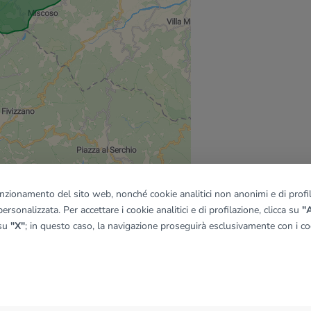
funzionamento del sito web, nonché cookie analitici non anonimi e di profila
ersonalizzata. Per accettare i cookie analitici e di profilazione, clicca su
"A
 su
"X"
; in questo caso, la navigazione proseguirà esclusivamente con i coo
quadro
© OpenMapTiles
|
© OpenStreetMap contributors