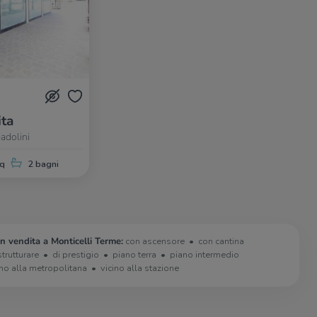
ita
padolini
q
2 bagni
in vendita a Monticelli Terme:
con ascensore
con cantina
strutturare
di prestigio
piano terra
piano intermedio
ino alla metropolitana
vicino alla stazione