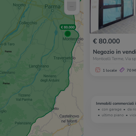
–
€ 80.000
Negozio in vend
Monticelli Terme, Via s
1 locale
70 M
Immobili commerciali 
con garage
da ri
ultimo piano
vic