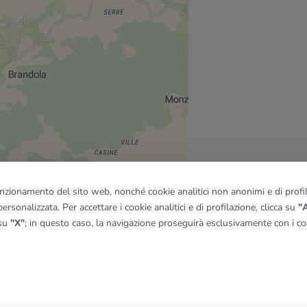
funzionamento del sito web, nonché cookie analitici non anonimi e di profila
ersonalizzata. Per accettare i cookie analitici e di profilazione, clicca su
"A
 su
"X"
; in questo caso, la navigazione proseguirà esclusivamente con i coo
quadro
© OpenMapTiles
|
© OpenStreetMap contributors