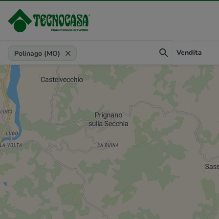
Provincia, comune, zona, riferimento
Vendita
Polinago (MO)