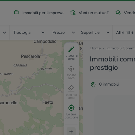
Immobili per l'impresa
Vuoi un mutuo?
Vendo
Tipologia
Prezzo
Superficie
Altri filtri
Home
Immobili Commer
disegna
Immobili comme
area
prestigio
sposta
area
0
immobili
elimina
area
La tua
posizione
+