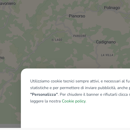
Utilizziamo cookie tecnici sempre attivi, e necessari al 
statistiche e per permettere di inviare pubblicità, anche p
"Personalizza"
. Per chiudere il banner e rifiutarli clicca
leggere la nostra
Cookie policy
.
Mostra tutti gli immobili del ri