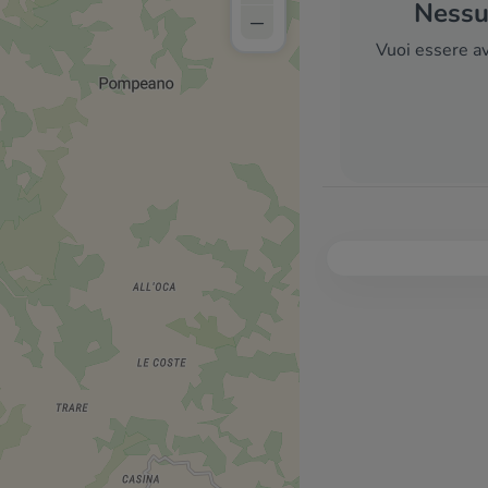
Nessun
–
Vuoi essere av