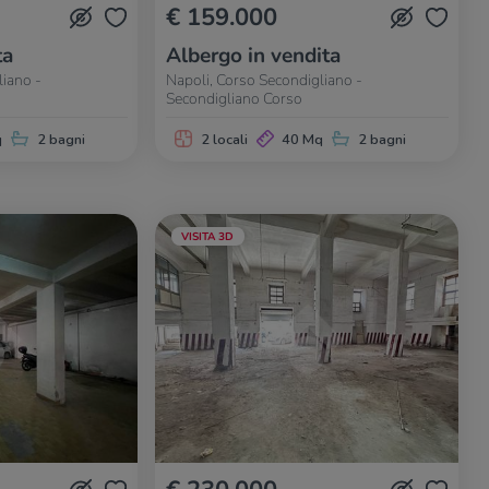
€ 159.000
ta
Albergo in vendita
liano -
Napoli, Corso Secondigliano -
Secondigliano Corso
q
2 bagni
2 locali
40 Mq
2 bagni
VISITA 3D