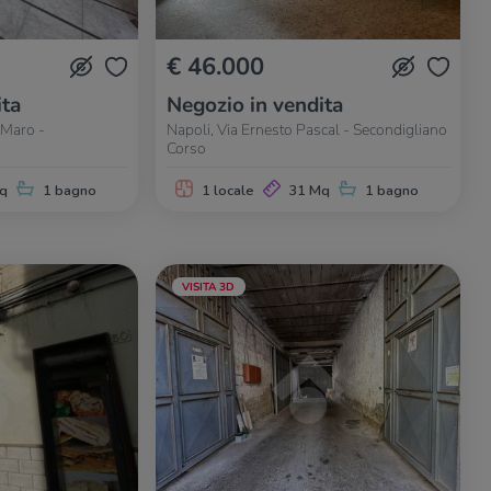
€ 46.000
ita
Negozio in vendita
 Maro -
Napoli, Via Ernesto Pascal - Secondigliano
Corso
q
1 bagno
1 locale
31 Mq
1 bagno
VISITA 3D