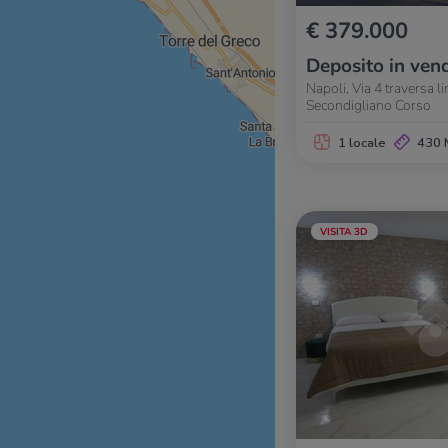
€ 379.000
Deposito in vend
Napoli, Via 4 traversa l
Secondigliano Corso
1 locale
430 
VISITA 3D