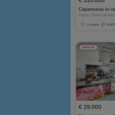
€ 320.000
Capannone in ve
Napoli, Calata Capodic
1 locale
600 
VISITA 3D
€ 29.000