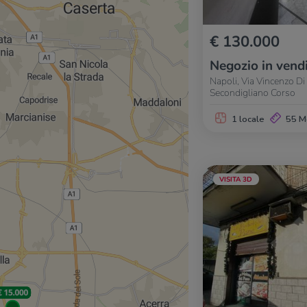
€ 130.000
Negozio in vend
Napoli, Via Vincenzo Di
Secondigliano Corso
1 locale
55 M
VISITA 3D