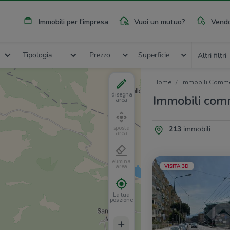
Immobili per l'impresa
Vuoi un mutuo?
Vendo
Tipologia
Prezzo
Superficie
Altri filtri
Home
Immobili Commer
disegna
Immobili comm
area
213
immobili
sposta
area
elimina
VISITA 3D
area
La tua
posizione
+