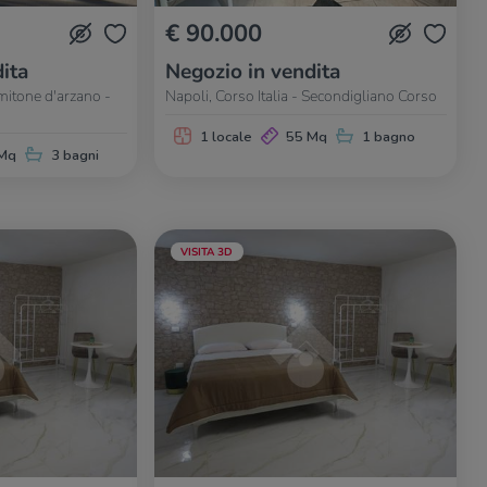
€ 90.000
ita
Negozio in vendita
imitone d'arzano -
Napoli, Corso Italia - Secondigliano Corso
1 locale
55 Mq
1 bagno
Mq
3 bagni
VISITA 3D