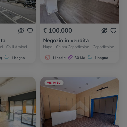
€ 100.000
ita
Negozio in vendita
ei - Colli Aminei
Napoli, Calata Capodichino - Capodichino
q
1 bagno
1 locale
50 Mq
1 bagno
VISITA 3D