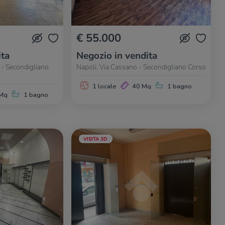
€ 55.000
ita
Negozio in vendita
- Secondigliano
Napoli, Via Cassano - Secondigliano Corso
1 locale
40 Mq
1 bagno
Mq
1 bagno
VISITA 3D