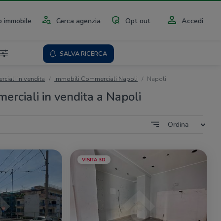
 immobile
Cerca agenzia
Opt out
Accedi
SALVA RICERCA
ciali in vendita
Immobili Commerciali Napoli
Napoli
erciali in vendita a Napoli
Ordina
VISITA 3D