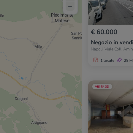
–
€ 60.000
Negozio in vend
Napoli, Viale Colli Amin
1 locale
28 M
VISITA 3D