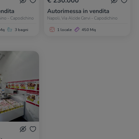
€ 230.000
ndita
Autorimessa in vendita
hino - Capodichino
Napoli, Via Alcide Cervi - Capodichino
Mq
3 bagni
1 locale
450 Mq