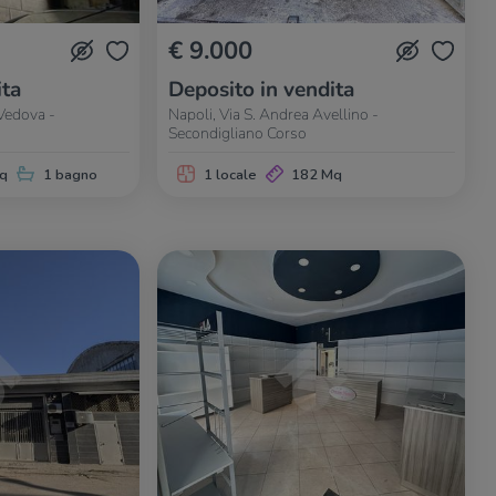
€ 9.000
ita
Deposito in vendita
 Vedova -
Napoli, Via S. Andrea Avellino -
Secondigliano Corso
q
1 bagno
1 locale
182 Mq