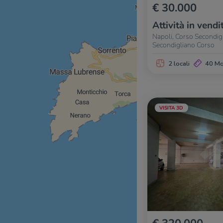
€ 30.000
Attività in vendi
Napoli, Corso Secondig
Secondigliano Corso
2 locali
40 M
VISITA 3D