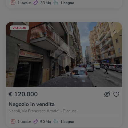
1 locale
33 Mq
1 bagno
VISITA 3D
€ 120.000
Negozio in vendita
Napoli, Via Francesco Arnaldi - Pianura
1 locale
50 Mq
1 bagno