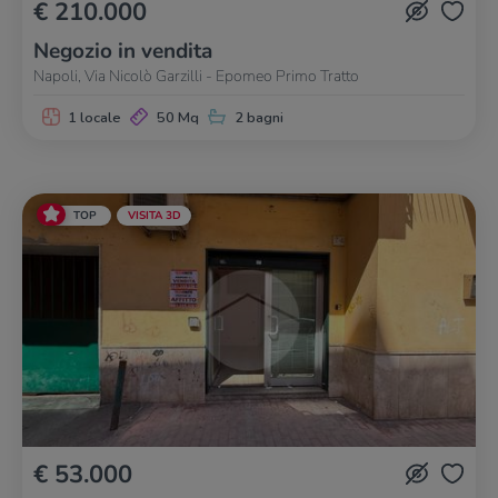
€ 210.000
Negozio in vendita
Napoli, Via Nicolò Garzilli - Epomeo Primo Tratto
1 locale
50 Mq
2 bagni
TOP
VISITA 3D
€ 53.000