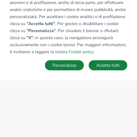
anonimi e di profilazione, anche di terza parte, per effettuare
analisi statistiche e per permettere di inviare pubblicità, anche
personalizzata. Per accettare i cookie analitici e di profilazione,
clicca su
"Accetta tutti"
. Per gestire o disabilitare i cookie
clicca su
"Personalizza"
. Per chiudere il banner e rifiutarli
clicca su
"X"
; in questo caso, la navigazione proseguirà
esclusivamente con i cookie tecnici. Per maggiori informazioni,
ti invitiamo a leggere la nostra
Cookie policy
.
Personalizza
Accetta tutti
MAPPA
SALVA RICERCA
Ricerche
Preferiti
Nascosti
Accedi
Sede Nazionale
tecnorete.it
kiron.it