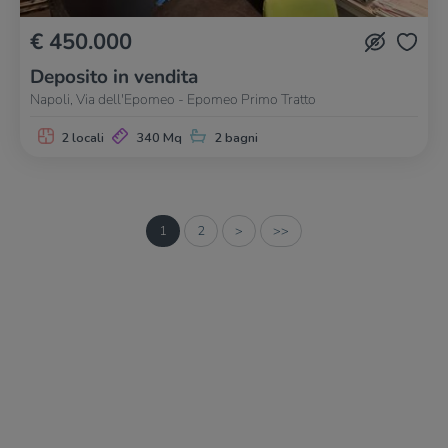
€ 450.000
Deposito in vendita
Napoli, Via dell'Epomeo - Epomeo Primo Tratto
2 locali
340 Mq
2 bagni
1
2
>
>>