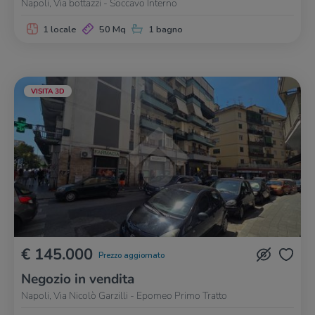
Napoli, Via bottazzi - Soccavo Interno
1 locale
50 Mq
1 bagno
VISITA 3D
€ 145.000
Prezzo aggiornato
Negozio in vendita
Napoli, Via Nicolò Garzilli - Epomeo Primo Tratto