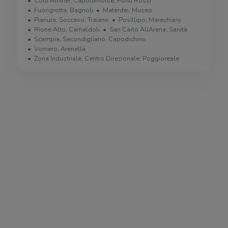
Colli Aminei, Capodimonte, Ponti Rossi
Fuorigrotta, Bagnoli
Materdei, Museo
Pianura, Soccavo, Traiano
Posillipo, Marechiaro
Rione Alto, Camaldoli
San Carlo AllArena, Sanità
Scampia, Secondigliano, Capodichino
Vomero, Arenella
Zona Industriale, Centro Direzionale, Poggioreale