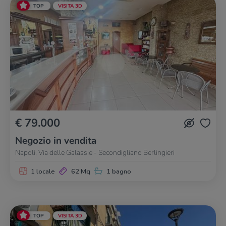
TOP
VISITA 3D
€ 79.000
Negozio in vendita
Napoli, Via delle Galassie - Secondigliano Berlingieri
1 locale
62 Mq
1 bagno
TOP
VISITA 3D