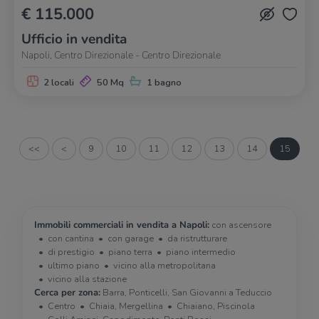
€ 115.000
Ufficio in vendita
Napoli, Centro Direzionale - Centro Direzionale
2 locali
50 Mq
1 bagno
<<
<
9
10
11
12
13
14
15
Immobili commerciali in vendita a Napoli:
con ascensore
con cantina
con garage
da ristrutturare
di prestigio
piano terra
piano intermedio
ultimo piano
vicino alla metropolitana
vicino alla stazione
Cerca per zona:
Barra, Ponticelli, San Giovanni a Teduccio
Centro
Chiaia, Mergellina
Chiaiano, Piscinola