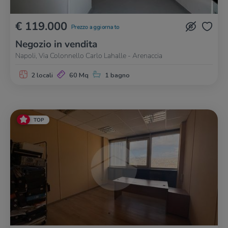
€ 119.000
Prezzo aggiornato
Negozio in vendita
Napoli, Via Colonnello Carlo Lahalle - Arenaccia
2 locali
60 Mq
1 bagno
TOP