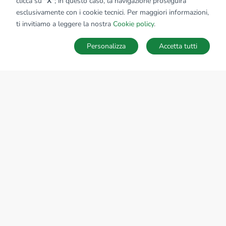
clicca su
"X"
; in questo caso, la navigazione proseguirà
esclusivamente con i cookie tecnici. Per maggiori informazioni,
ti invitiamo a leggere la nostra
Cookie policy
.
Personalizza
Accetta tutti
MAPPA
SALVA RICERCA
Ricerche
Preferiti
Nascosti
Accedi
Sede Nazionale
tecnorete.it
kiron.it
AZIENDA
La storia del Gruppo
I nostri brand
Struttura del Gruppo
Il gruppo nel mondo
Lavora con noi