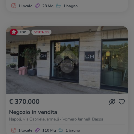
1 locale
28 Mq
1 bagno
TOP
VISITA 3D
€ 370.000
Negozio in vendita
Napoli, Via Gabriele Jannelli - Vomero Jannelli Bassa
1 locale
110 Mq
1 bagno