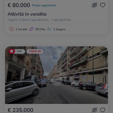
€ 80.000
Prezzo aggiornato
Attività in vendita
Napoli, Calata Capodichino - Capodichino
1 locale
80 Mq
1 bagno
TOP
VISITA 3D
€ 235.000