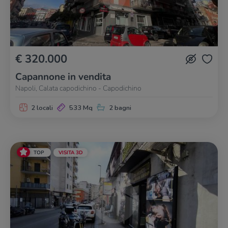
€ 320.000
Capannone in vendita
Napoli, Calata capodichino - Capodichino
2 locali
533 Mq
2 bagni
TOP
VISITA 3D