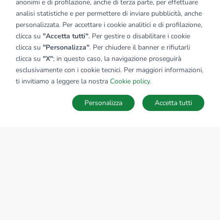
anonimi e di profilazione, anche di terza parte, per effettuare
analisi statistiche e per permettere di inviare pubblicità, anche
personalizzata. Per accettare i cookie analitici e di profilazione,
clicca su
"Accetta tutti"
. Per gestire o disabilitare i cookie
clicca su
"Personalizza"
. Per chiudere il banner e rifiutarli
clicca su
"X"
; in questo caso, la navigazione proseguirà
esclusivamente con i cookie tecnici. Per maggiori informazioni,
ti invitiamo a leggere la nostra
Cookie policy
.
Personalizza
Accetta tutti
MAPPA
SALVA RICERCA
Ricerche
Preferiti
Nascosti
Accedi
Sede Nazionale
tecnorete.it
kiron.it