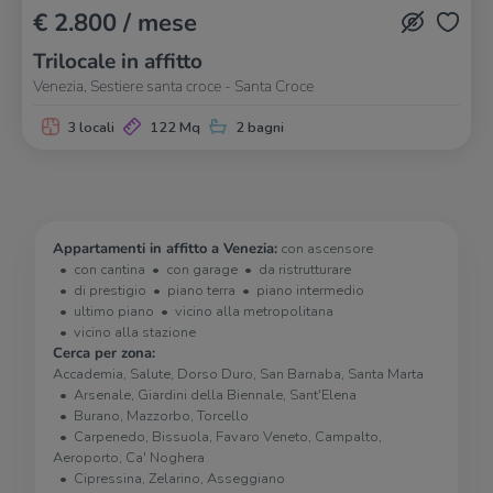
€ 2.800 / mese
Trilocale in affitto
Venezia, Sestiere santa croce - Santa Croce
3 locali
122 Mq
2 bagni
Appartamenti in affitto a Venezia:
con ascensore
con cantina
con garage
da ristrutturare
di prestigio
piano terra
piano intermedio
ultimo piano
vicino alla metropolitana
vicino alla stazione
Cerca per zona:
Accademia, Salute, Dorso Duro, San Barnaba, Santa Marta
Arsenale, Giardini della Biennale, Sant'Elena
Burano, Mazzorbo, Torcello
Carpenedo, Bissuola, Favaro Veneto, Campalto,
Aeroporto, Ca' Noghera
Cipressina, Zelarino, Asseggiano