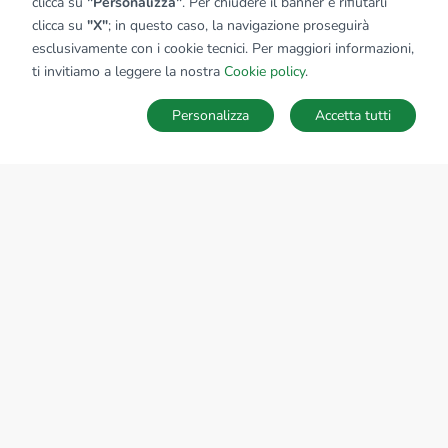
clicca su
"Personalizza"
. Per chiudere il banner e rifiutarli
clicca su
"X"
; in questo caso, la navigazione proseguirà
esclusivamente con i cookie tecnici. Per maggiori informazioni,
ti invitiamo a leggere la nostra
Cookie policy
.
Personalizza
Accetta tutti
MAPPA
SALVA RICERCA
Ricerche
Preferiti
Nascosti
Accedi
Sede Nazionale
tecnorete.it
kiron.it
AZIENDA
La storia del Gruppo
I nostri brand
Struttura del Gruppo
Il gruppo nel mondo