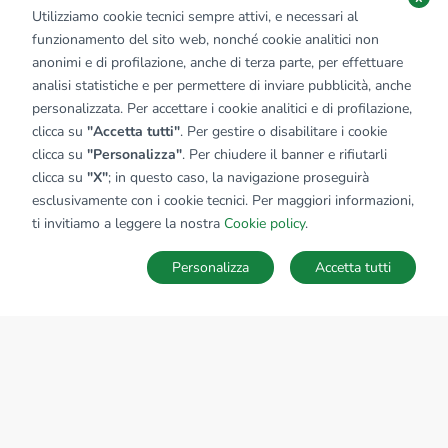
Utilizziamo cookie tecnici sempre attivi, e necessari al
funzionamento del sito web, nonché cookie analitici non
anonimi e di profilazione, anche di terza parte, per effettuare
analisi statistiche e per permettere di inviare pubblicità, anche
personalizzata. Per accettare i cookie analitici e di profilazione,
clicca su
"Accetta tutti"
. Per gestire o disabilitare i cookie
clicca su
"Personalizza"
. Per chiudere il banner e rifiutarli
clicca su
"X"
; in questo caso, la navigazione proseguirà
esclusivamente con i cookie tecnici. Per maggiori informazioni,
ti invitiamo a leggere la nostra
Cookie policy
.
Personalizza
Accetta tutti
MAPPA
SALVA RICERCA
Ricerche
Preferiti
Nascosti
Accedi
Sede Nazionale
tecnorete.it
kiron.it