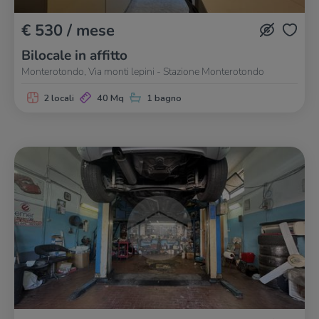
€ 530 / mese
Bilocale in affitto
Monterotondo, Via monti lepini - Stazione Monterotondo
2 locali
40 Mq
1 bagno