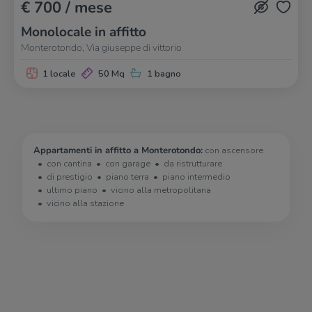
€ 700 / mese
Monolocale in affitto
Monterotondo, Via giuseppe di vittorio
1 locale
50 Mq
1 bagno
Appartamenti in affitto a Monterotondo:
con ascensore
con cantina
con garage
da ristrutturare
di prestigio
piano terra
piano intermedio
ultimo piano
vicino alla metropolitana
vicino alla stazione