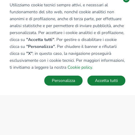
Utilizziamo cookie tecnici sempre attivi, e necessari al
funzionamento del sito web, nonché cookie analitici non
anonimi e di profilazione, anche di terza parte, per effettuare
analisi statistiche e per permettere di inviare pubblicità, anche
personalizzata. Per accettare i cookie analitici e di profilazione,
clicca su
"Accetta tutti"
. Per gestire o disabilitare i cookie
clicca su
"Personalizza"
. Per chiudere il banner e rifiutarli
clicca su
"X"
; in questo caso, la navigazione proseguirà
esclusivamente con i cookie tecnici. Per maggiori informazioni,
ti invitiamo a leggere la nostra
Cookie policy
.
Personalizza
Accetta tutti
MAPPA
SALVA RICERCA
Ricerche
Preferiti
Nascosti
Accedi
Sede Nazionale
tecnorete.it
kiron.it