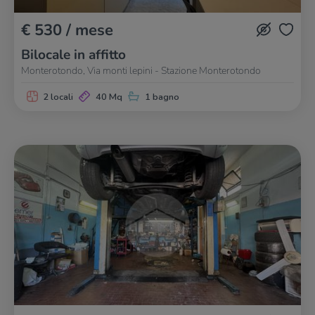
€ 530 / mese
Bilocale in affitto
Monterotondo, Via monti lepini - Stazione Monterotondo
2 locali
40 Mq
1 bagno