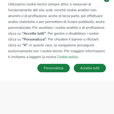
Utilizziamo cookie tecnici sempre attivi, e necessari al
funzionamento del sito web, nonché cookie analitici non
anonimi e di profilazione, anche di terza parte, per effettuare
analisi statistiche e per permettere di inviare pubblicità, anche
personalizzata. Per accettare i cookie analitici e di profilazione,
clicca su
"Accetta tutti"
. Per gestire o disabilitare i cookie
clicca su
"Personalizza"
. Per chiudere il banner e rifiutarli
clicca su
"X"
; in questo caso, la navigazione proseguirà
esclusivamente con i cookie tecnici. Per maggiori informazioni,
ti invitiamo a leggere la nostra
Cookie policy
.
Personalizza
Accetta tutti
MAPPA
SALVA RICERCA
Ricerche
Preferiti
Nascosti
Accedi
Sede Nazionale
tecnorete.it
kiron.it