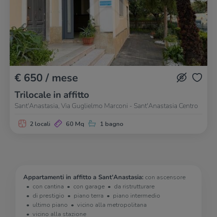
€ 650 / mese
Trilocale in affitto
Sant'Anastasia, Via Guglielmo Marconi - Sant'Anastasia Centro
2 locali
60 Mq
1 bagno
Appartamenti in affitto a Sant'Anastasia:
con ascensore
con cantina
con garage
da ristrutturare
di prestigio
piano terra
piano intermedio
ultimo piano
vicino alla metropolitana
vicino alla stazione