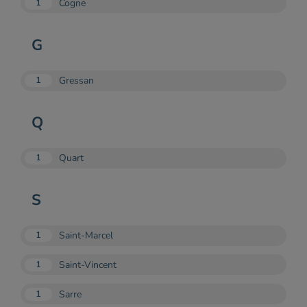
Cogne
1
G
Gressan
1
Q
Quart
1
S
Saint-Marcel
1
Saint-Vincent
1
Sarre
1