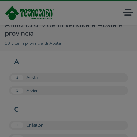
Annunci di ville in vendita a Aosta e
provincia
10 ville in provincia di Aosta
A
Aosta
2
Arvier
1
C
Châtillon
1