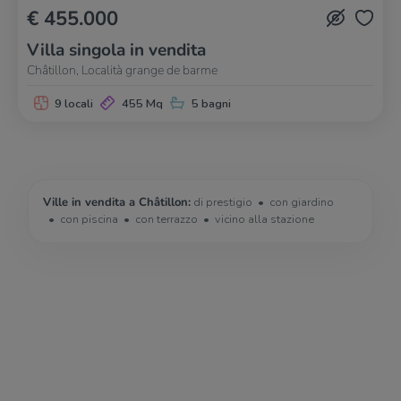
€ 455.000
Villa singola in vendita
Châtillon, Località grange de barme
9 locali
455 Mq
5 bagni
Ville in vendita a Châtillon:
di prestigio
con giardino
con piscina
con terrazzo
vicino alla stazione