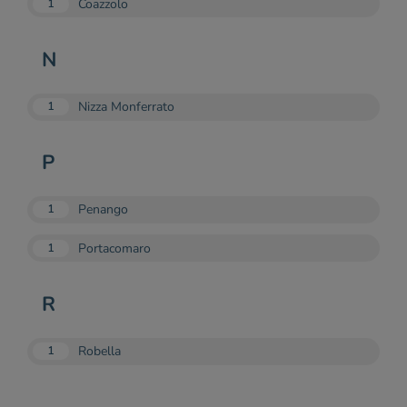
Coazzolo
1
N
Nizza Monferrato
1
P
Penango
1
Portacomaro
1
R
Robella
1