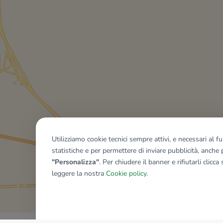
Utilizziamo cookie tecnici sempre attivi, e necessari al 
statistiche e per permettere di inviare pubblicità, anche p
"Personalizza"
. Per chiudere il banner e rifiutarli clicca
leggere la nostra
Cookie policy
.
Mostra tutti gli immobili del ri