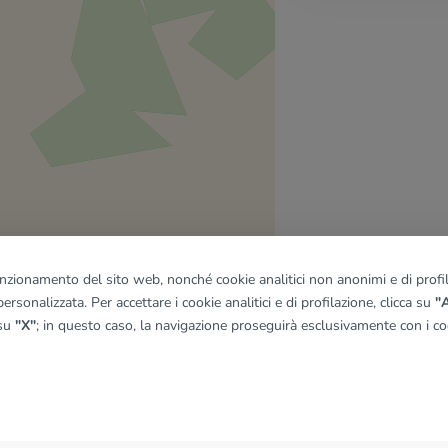
funzionamento del sito web, nonché cookie analitici non anonimi e di profila
ersonalizzata. Per accettare i cookie analitici e di profilazione, clicca su
"A
 su
"X"
; in questo caso, la navigazione proseguirà esclusivamente con i coo
quadro
© OpenMapTiles
|
© OpenStreetMap contributors