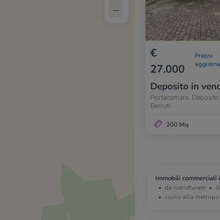
–
€
Prezzo
aggiorna
27.000
Deposito in vend
Portacomaro, Deposito 
Berruti
200 Mq
Immobili commerciali 
da ristrutturare
d
vicino alla metropo