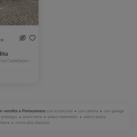
to
ita
Via Castellazzo -
in vendita a Portacomaro:
con ascensore
con cantina
con garage
i prestigio
piano terra
piano intermedio
ultimo piano
litana
vicino alla stazione