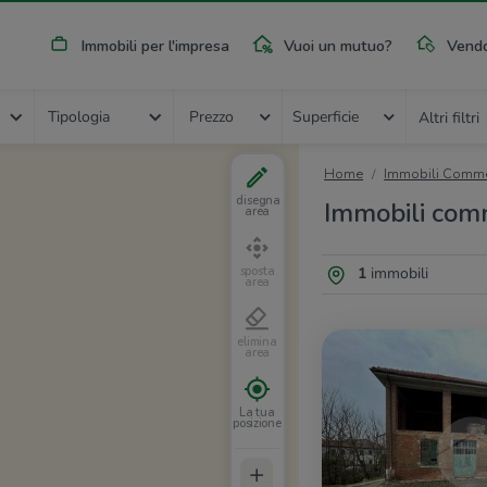
Immobili per l'impresa
Vuoi un mutuo?
Vendo
Tipologia
Prezzo
Superficie
Altri filtri
Home
Immobili Commer
disegna
Immobili comm
area
1
immobili
sposta
area
elimina
area
La tua
posizione
+