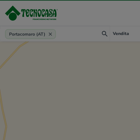
Provincia, comune, zona, riferimento
Vendita
Portacomaro (AT)