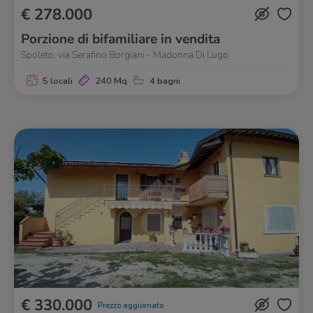
€ 278.000
Porzione di bifamiliare in vendita
Spoleto, via Serafino Borgiani - Madonna Di Lugo
5 locali
240 Mq
4 bagni
€ 330.000
Prezzo aggiornato