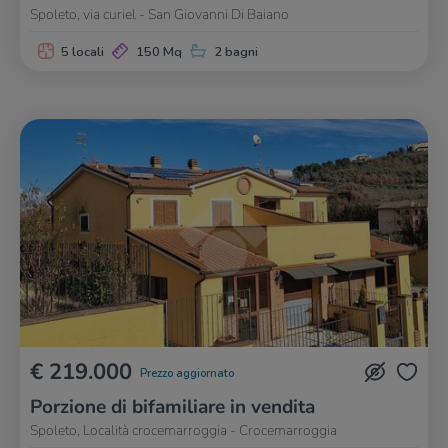
Spoleto, via curiel - San Giovanni Di Baiano
5 locali
150 Mq
2 bagni
€ 219.000
Prezzo aggiornato
Porzione di bifamiliare in vendita
Spoleto, Località crocemarroggia - Crocemarroggia