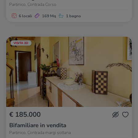
Partinico, Contrada Corso
6 locali
169 Mq
1 bagno
VISITA 3D
€ 185.000
Bifamiliare in vendita
Partinico, Contrada margi sottana