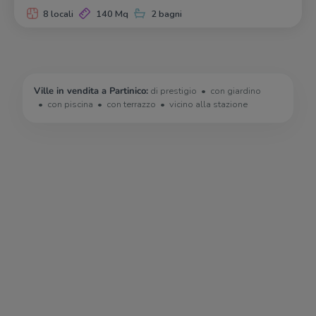
8 locali
140 Mq
2 bagni
Ville in vendita a Partinico:
di prestigio
con giardino
con piscina
con terrazzo
vicino alla stazione