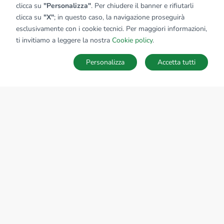
clicca su
"Personalizza"
. Per chiudere il banner e rifiutarli
clicca su
"X"
; in questo caso, la navigazione proseguirà
esclusivamente con i cookie tecnici. Per maggiori informazioni,
ti invitiamo a leggere la nostra
Cookie policy
.
Personalizza
Accetta tutti
MAPPA
SALVA RICERCA
Ricerche
Preferiti
Nascosti
Accedi
Sede Nazionale
tecnorete.it
kiron.it
AZIENDA
La storia del Gruppo
I nostri brand
Struttura del Gruppo