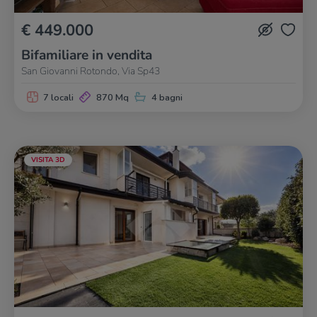
€ 449.000
Bifamiliare in vendita
San Giovanni Rotondo, Via Sp43
7 locali
870 Mq
4 bagni
VISITA 3D