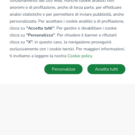
funzionamento del sito web, nonché cookie analitici non
anonimi e di profilazione, anche di terza parte, per effettuare
analisi statistiche e per permettere di inviare pubblicità, anche
personalizzata. Per accettare i cookie analitici e di profilazione,
clicca su
"Accetta tutti"
. Per gestire o disabilitare i cookie
clicca su
"Personalizza"
. Per chiudere il banner e rifiutarli
clicca su
"X"
; in questo caso, la navigazione proseguirà
esclusivamente con i cookie tecnici. Per maggiori informazioni,
ti invitiamo a leggere la nostra
Cookie policy
.
Personalizza
Accetta tutti
MAPPA
SALVA RICERCA
Ricerche
Preferiti
Nascosti
Accedi
Sede Nazionale
tecnorete.it
kiron.it