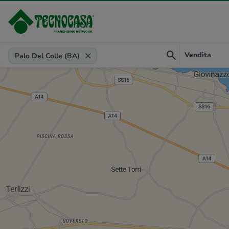
Provincia, comune, zona, riferimento
Vendita
Palo Del Colle (BA)