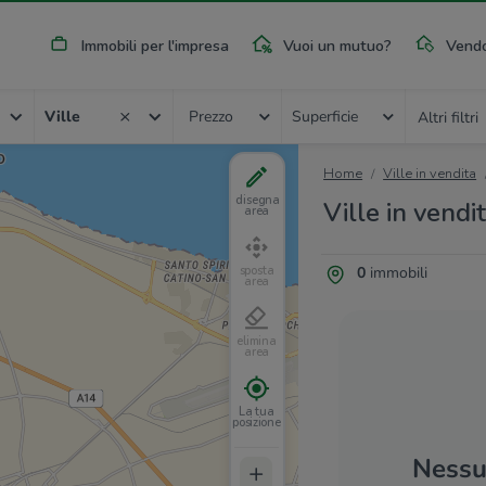
Immobili per l'impresa
Vuoi un mutuo?
Vendo
Ville
Prezzo
Superficie
Altri filtri
Home
Ville in vendita
disegna
Ville in vendit
area
0
immobili
sposta
area
elimina
area
La tua
posizione
Nessun
+