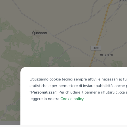
Utilizziamo cookie tecnici sempre attivi, e necessari al 
statistiche e per permettere di inviare pubblicità, anche p
"Personalizza"
. Per chiudere il banner e rifiutarli clicca
leggere la nostra
Cookie policy
.
Mostra tutti gli immobili del ri