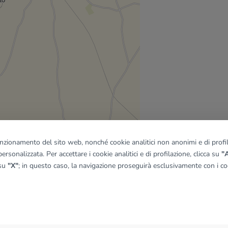
funzionamento del sito web, nonché cookie analitici non anonimi e di profila
ersonalizzata. Per accettare i cookie analitici e di profilazione, clicca su
"A
 su
"X"
; in questo caso, la navigazione proseguirà esclusivamente con i coo
quadro
© OpenMapTiles
|
© OpenStreetMap contributors