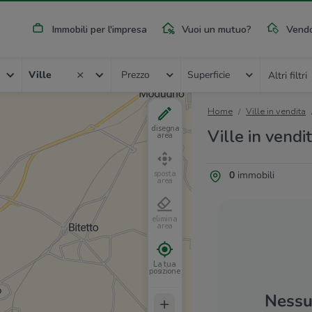
Immobili per l'impresa
Vuoi un mutuo?
Vendo
Ville
Prezzo
Superficie
Altri filtri
Home
Ville in vendita
disegna
Ville in vend
area
0
immobili
sposta
area
elimina
area
La tua
posizione
Nessun
+