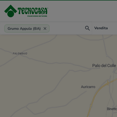
Provincia, comune, zona, riferimento
Vendita
Grumo Appula (BA)