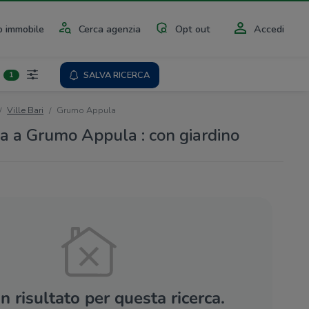
 immobile
Cerca agenzia
Opt out
Accedi
SALVA RICERCA
1
Ville Bari
Grumo Appula
ita a Grumo Appula : con giardino
 risultato per questa ricerca.