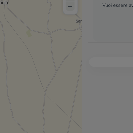
–
Vuoi essere av