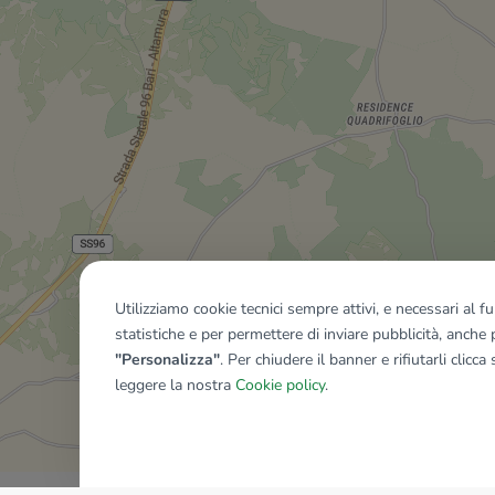
Utilizziamo cookie tecnici sempre attivi, e necessari al 
statistiche e per permettere di inviare pubblicità, anche p
"Personalizza"
. Per chiudere il banner e rifiutarli clicca
leggere la nostra
Cookie policy
.
Mostra tutti gli immobili del ri