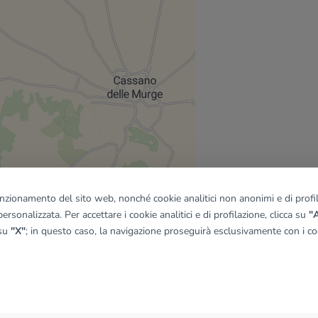
funzionamento del sito web, nonché cookie analitici non anonimi e di profila
ersonalizzata. Per accettare i cookie analitici e di profilazione, clicca su
"A
 su
"X"
; in questo caso, la navigazione proseguirà esclusivamente con i coo
quadro
© OpenMapTiles
|
© OpenStreetMap contributors