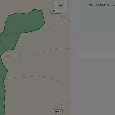
–
Vuoi essere av