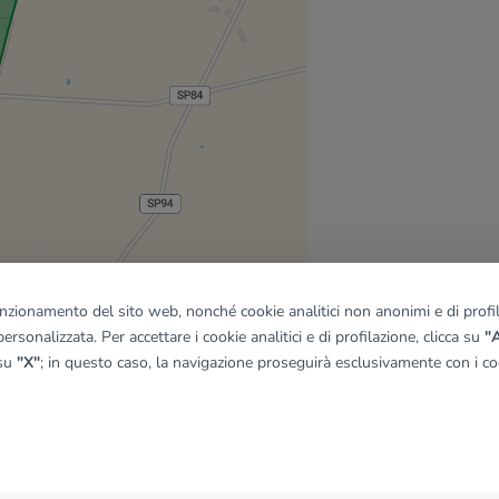
funzionamento del sito web, nonché cookie analitici non anonimi e di profila
ersonalizzata. Per accettare i cookie analitici e di profilazione, clicca su
"A
 su
"X"
; in questo caso, la navigazione proseguirà esclusivamente con i coo
quadro
© OpenMapTiles
|
© OpenStreetMap contributors