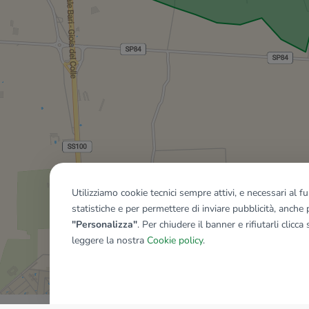
Utilizziamo cookie tecnici sempre attivi, e necessari al 
statistiche e per permettere di inviare pubblicità, anche p
"Personalizza"
. Per chiudere il banner e rifiutarli clicca
leggere la nostra
Cookie policy
.
Mostra tutti gli immobili del ri