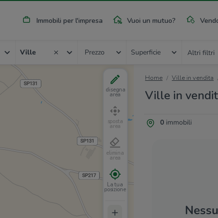
Immobili per l'impresa
Vuoi un mutuo?
Vendo
Ville
Prezzo
Superficie
Altri filtri
Home
Ville in vendita
disegna
Ville in vendi
area
0
immobili
sposta
area
elimina
area
La tua
posizione
Nessun
+