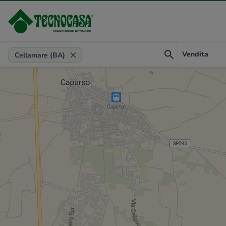
Provincia, comune, zona, riferimento
Vendita
Cellamare (BA)