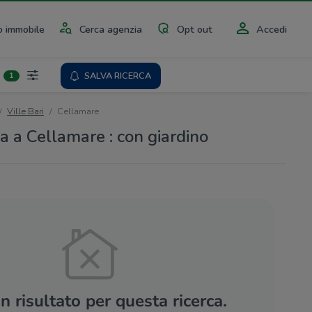
 immobile
Cerca agenzia
Opt out
Accedi
SALVA RICERCA
1
Ville Bari
Cellamare
ta a Cellamare : con giardino
 risultato per questa ricerca.