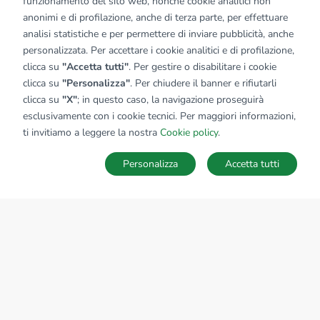
funzionamento del sito web, nonché cookie analitici non
anonimi e di profilazione, anche di terza parte, per effettuare
analisi statistiche e per permettere di inviare pubblicità, anche
personalizzata. Per accettare i cookie analitici e di profilazione,
clicca su
"Accetta tutti"
. Per gestire o disabilitare i cookie
clicca su
"Personalizza"
. Per chiudere il banner e rifiutarli
clicca su
"X"
; in questo caso, la navigazione proseguirà
esclusivamente con i cookie tecnici. Per maggiori informazioni,
ti invitiamo a leggere la nostra
Cookie policy
.
Personalizza
Accetta tutti
MAPPA
SALVA RICERCA
Ricerche
Preferiti
Nascosti
Accedi
Sede Nazionale
tecnorete.it
kiron.it