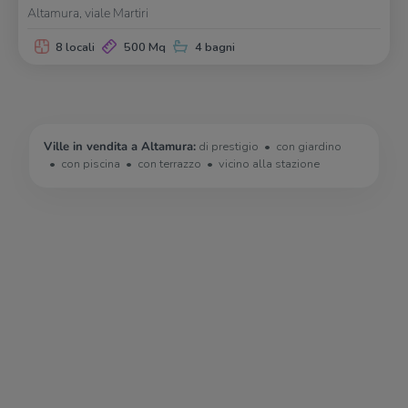
Altamura, viale Martiri
8 locali
500 Mq
4 bagni
Ville in vendita a Altamura:
di prestigio
con giardino
con piscina
con terrazzo
vicino alla stazione