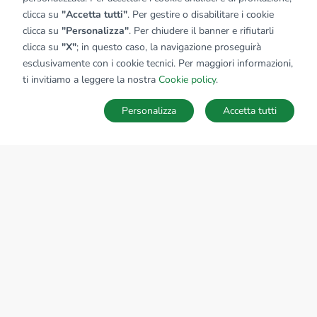
clicca su
"Accetta tutti"
. Per gestire o disabilitare i cookie
clicca su
"Personalizza"
. Per chiudere il banner e rifiutarli
clicca su
"X"
; in questo caso, la navigazione proseguirà
esclusivamente con i cookie tecnici. Per maggiori informazioni,
ti invitiamo a leggere la nostra
Cookie policy
.
Personalizza
Accetta tutti
MAPPA
SALVA RICERCA
Ricerche
Preferiti
Nascosti
Accedi
Sede Nazionale
tecnorete.it
kiron.it
AZIENDA
La storia del Gruppo