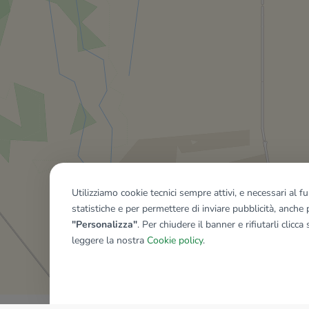
Utilizziamo cookie tecnici sempre attivi, e necessari al 
statistiche e per permettere di inviare pubblicità, anche p
"Personalizza"
. Per chiudere il banner e rifiutarli clicca
leggere la nostra
Cookie policy
.
Mostra tutti gli immobili del ri