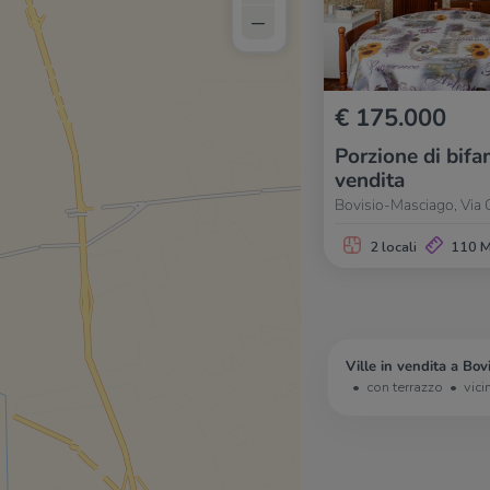
–
€ 175.000
Porzione di bifam
vendita
Bovisio-Masciago, Via
2 locali
110 
Ville in vendita a Bov
con terrazzo
vici