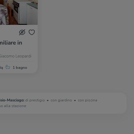
iliare in
 Giacomo Leopardi
Mq
1 bagno
isio-Masciago:
di prestigio
con giardino
con piscina
no alla stazione