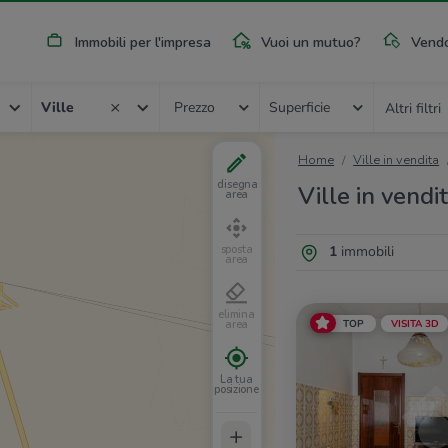
Immobili per l'impresa
Vuoi un mutuo?
Vendo
Ville
Prezzo
Superficie
Altri filtri
Home
Ville in vendita
disegna
Ville in vendi
area
1
immobili
sposta
area
elimina
TOP
VISITA 3D
area
La tua
posizione
+