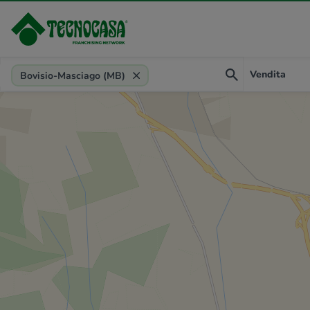
Provincia, comune, zona, riferimento
Vendita
Bovisio-Masciago (MB)