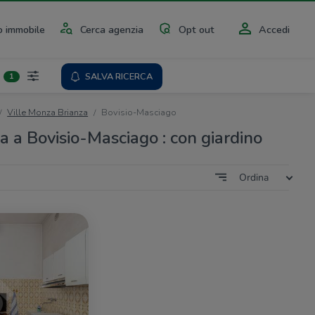
 immobile
Cerca agenzia
Opt out
Accedi
SALVA RICERCA
1
Ville Monza Brianza
Bovisio-Masciago
ta a Bovisio-Masciago : con giardino
Ordina