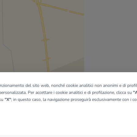
funzionamento del sito web, nonché cookie analitici non anonimi e di profila
ersonalizzata. Per accettare i cookie analitici e di profilazione, clicca su
"A
 su
"X"
; in questo caso, la navigazione proseguirà esclusivamente con i coo
quadro
© OpenMapTiles
|
© OpenStreetMap contributors