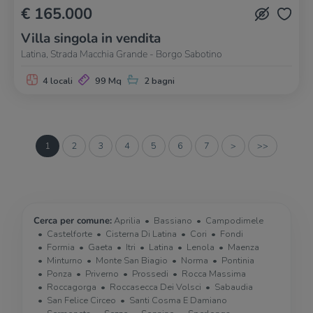
€ 165.000
Villa singola in vendita
Latina, Strada Macchia Grande - Borgo Sabotino
4 locali
99 Mq
2 bagni
1
2
3
4
5
6
7
>
>>
Cerca per comune:
Aprilia
Bassiano
Campodimele
Castelforte
Cisterna Di Latina
Cori
Fondi
Formia
Gaeta
Itri
Latina
Lenola
Maenza
Minturno
Monte San Biagio
Norma
Pontinia
Ponza
Priverno
Prossedi
Rocca Massima
Roccagorga
Roccasecca Dei Volsci
Sabaudia
San Felice Circeo
Santi Cosma E Damiano