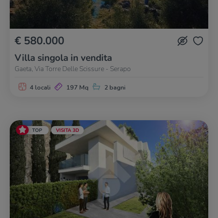
€ 580.000
Villa singola in vendita
Gaeta, Via Torre Delle Scissure - Serapo
4 locali
197 Mq
2 bagni
TOP
VISITA 3D