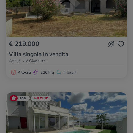
€ 219.000
Villa singola in vendita
Aprilia, Via Giannutri
4 locali
220 Mq
4 bagni
TOP
VISITA 3D