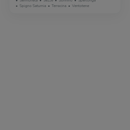
Sermoneta
Sezze
Sonnino
Sperlonga
Spigno Saturnia
Terracina
Ventotene