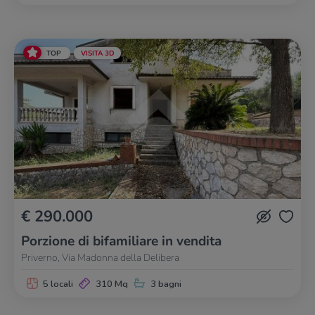
TOP
VISITA 3D
€ 290.000
Porzione di bifamiliare in vendita
Priverno, Via Madonna della Delibera
5 locali
310 Mq
3 bagni