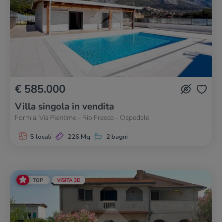
€ 585.000
Villa singola in vendita
Formia, Via Pientime - Rio Fresco - Ospedale
5 locali
226 Mq
2 bagni
TOP
VISITA 3D