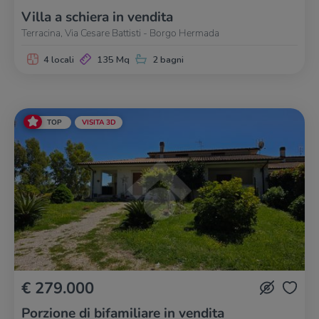
Villa a schiera in vendita
Terracina, Via Cesare Battisti - Borgo Hermada
4 locali
135 Mq
2 bagni
TOP
VISITA 3D
€ 279.000
Porzione di bifamiliare in vendita