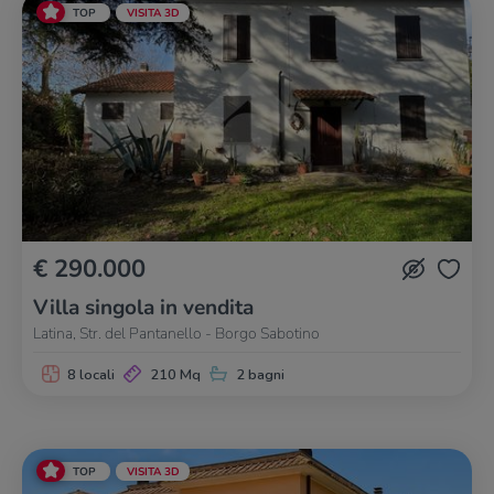
TOP
VISITA 3D
€ 290.000
Villa singola in vendita
Latina, Str. del Pantanello - Borgo Sabotino
8 locali
210 Mq
2 bagni
TOP
VISITA 3D