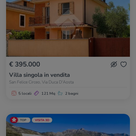
€ 395.000
Villa singola in vendita
San Felice Circeo, Via Duca D'Aosta
5 locali
121 Mq
2 bagni
TOP
VISITA 3D