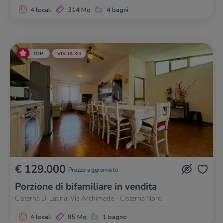
4 locali
314 Mq
4 bagni
TOP
VISITA 3D
€ 129.000
Prezzo aggiornato
Porzione di bifamiliare in vendita
Cisterna Di Latina, Via Archimede - Cisterna Nord
4 locali
95 Mq
1 bagno