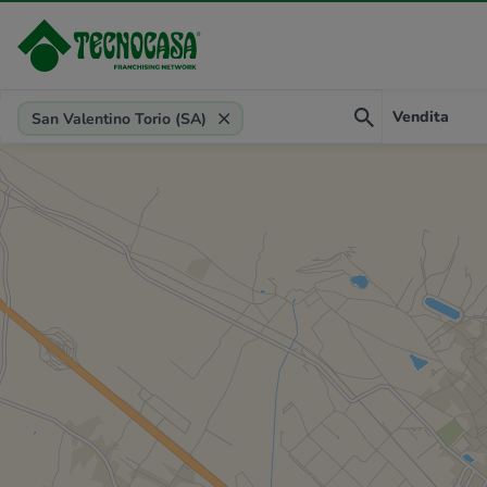
Provincia, comune, zona, riferimento
Vendita
San Valentino Torio (SA)