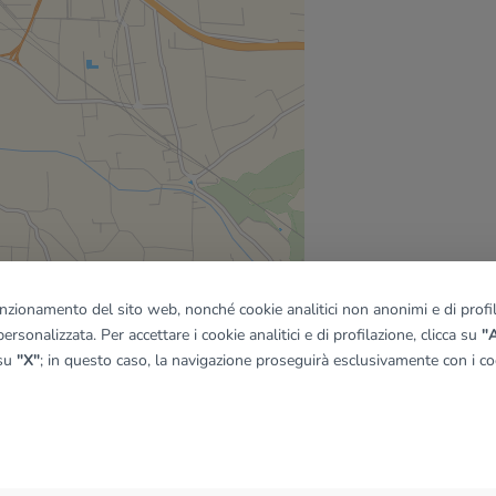
funzionamento del sito web, nonché cookie analitici non anonimi e di profila
ersonalizzata. Per accettare i cookie analitici e di profilazione, clicca su
"A
 su
"X"
; in questo caso, la navigazione proseguirà esclusivamente con i coo
quadro
© OpenMapTiles
|
© OpenStreetMap contributors