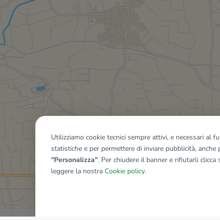
Utilizziamo cookie tecnici sempre attivi, e necessari al 
statistiche e per permettere di inviare pubblicità, anche p
"Personalizza"
. Per chiudere il banner e rifiutarli clicca
leggere la nostra
Cookie policy
.
Mostra tutti gli immobili del ri