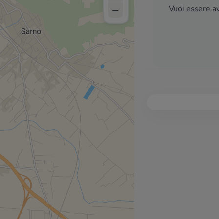
–
Vuoi essere av