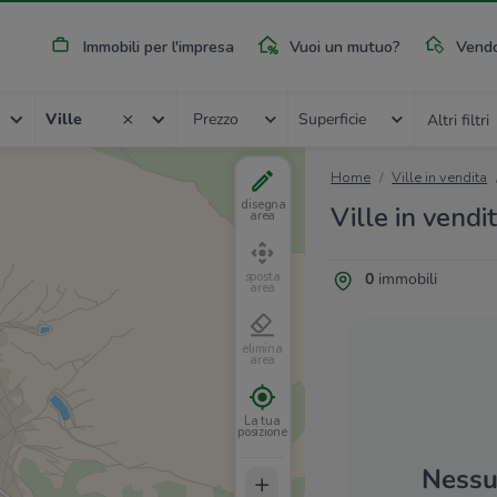
Immobili per l'impresa
Vuoi un mutuo?
Vendo
Ville
Prezzo
Superficie
Altri filtri
Home
Ville in vendita
disegna
Ville in vendi
area
0
immobili
sposta
area
elimina
area
La tua
posizione
Nessun
+