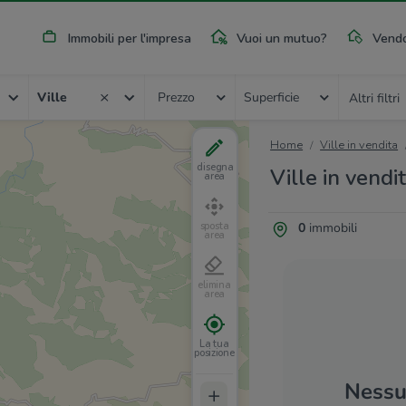
Immobili per l'impresa
Vuoi un mutuo?
Vendo
Ville
Prezzo
Superficie
Altri filtri
Home
Ville in vendita
disegna
Ville in vendit
area
0
immobili
sposta
area
elimina
area
La tua
posizione
Nessun
+