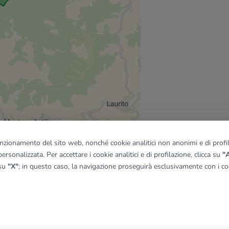
funzionamento del sito web, nonché cookie analitici non anonimi e di profila
ersonalizzata. Per accettare i cookie analitici e di profilazione, clicca su
"A
 su
"X"
; in questo caso, la navigazione proseguirà esclusivamente con i coo
quadro
© OpenMapTiles
|
© OpenStreetMap contributors