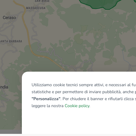
Utilizziamo cookie tecnici sempre attivi, e necessari al 
statistiche e per permettere di inviare pubblicità, anche p
"Personalizza"
. Per chiudere il banner e rifiutarli clicca
leggere la nostra
Cookie policy
.
Mostra tutti gli immobili del ri