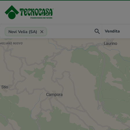
Provincia, comune, zona, riferimento
Vendita
Novi Velia (SA)