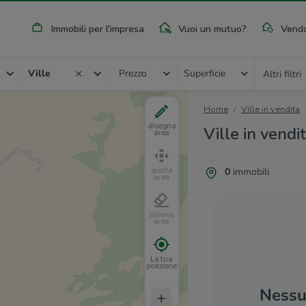
Immobili per l'impresa
Vuoi un mutuo?
Vendo
Ville
Prezzo
Superficie
Altri filtri
Home
Ville in vendita
disegna
Ville in vendi
area
0
immobili
sposta
area
elimina
area
La tua
posizione
Nessun
+