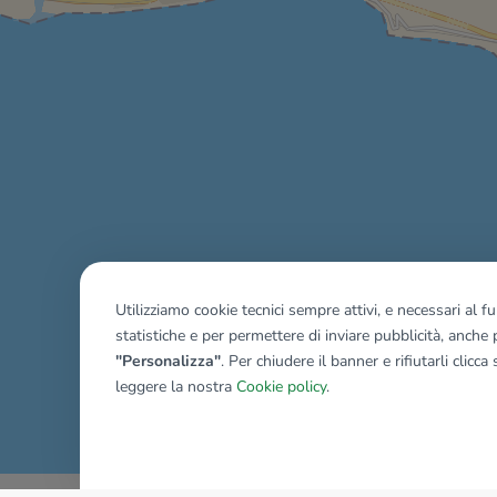
Utilizziamo cookie tecnici sempre attivi, e necessari al 
statistiche e per permettere di inviare pubblicità, anche p
"Personalizza"
. Per chiudere il banner e rifiutarli clicca
leggere la nostra
Cookie policy
.
Mostra tutti gli immobili del ri