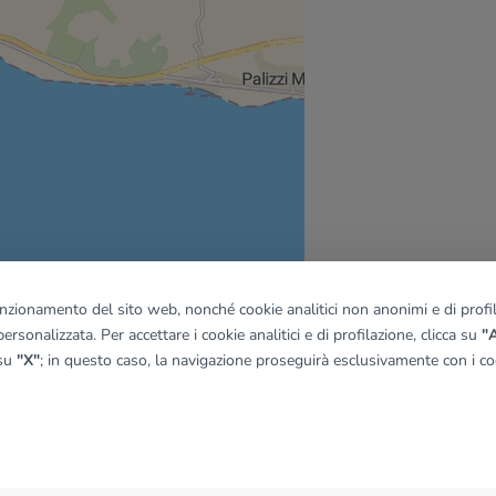
funzionamento del sito web, nonché cookie analitici non anonimi e di profila
ersonalizzata. Per accettare i cookie analitici e di profilazione, clicca su
"A
 su
"X"
; in questo caso, la navigazione proseguirà esclusivamente con i coo
quadro
© OpenMapTiles
|
© OpenStreetMap contributors