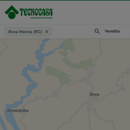
Provincia, comune, zona, riferimento
Vendita
Bova Marina (RC)