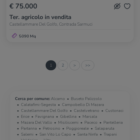
€ 75.000
Ter. agricolo in vendita
Castellammare Del Golfo, Contrada Sarmuci
5090 Mq
1
2
>
>>
Cerca per comune:
Alcamo
Buseto Palizzolo
Calatafimi-Segesta
Campobello Di Mazara
Castellammare Del Golfo
Castelvetrano
Custonaci
Erice
Favignana
Gibellina
Marsala
Mazara Del Vallo
Misiliscemi
Paceco
Pantelleria
Partanna
Petrosino
Poggioreale
Salaparuta
Salemi
San Vito Lo Capo
Santa Ninfa
Trapani