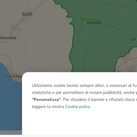
Utilizziamo cookie tecnici sempre attivi, e necessari al 
statistiche e per permettere di inviare pubblicità, anche p
"Personalizza"
. Per chiudere il banner e rifiutarli clicca
leggere la nostra
Cookie policy
.
Mostra tutti gli immobili del ri