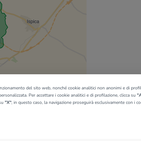
funzionamento del sito web, nonché cookie analitici non anonimi e di profila
ersonalizzata. Per accettare i cookie analitici e di profilazione, clicca su
"A
 su
"X"
; in questo caso, la navigazione proseguirà esclusivamente con i coo
quadro
© OpenMapTiles
|
© OpenStreetMap contributors