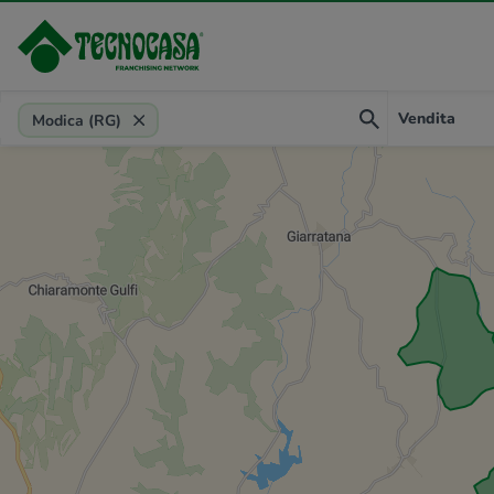
Provincia, comune, zona, riferimento
Vendita
Modica (RG)