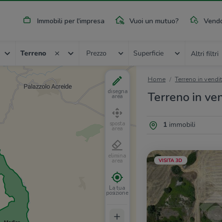
Immobili per l'impresa
Vuoi un mutuo?
Vendo
Terreno
Prezzo
Superficie
Altri filtri
Home
Terreno in vendi
disegna
Terreno in ve
area
1
immobili
sposta
area
elimina
VISITA 3D
area
La tua
posizione
+