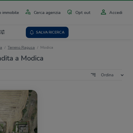
 immobile
Cerca agenzia
Opt out
Accedi
SALVA RICERCA
ta
Terreno Ragusa
Modica
ndita a Modica
Ordina