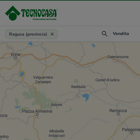
Provincia, comune, zona, riferimento
Vendita
Ragusa (provincia)