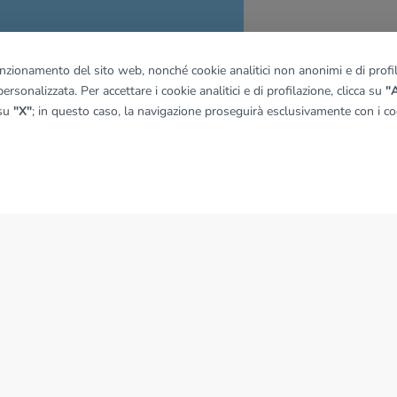
funzionamento del sito web, nonché cookie analitici non anonimi e di profila
ersonalizzata. Per accettare i cookie analitici e di profilazione, clicca su
"A
quadro
 su
"X"
; in questo caso, la navigazione proseguirà esclusivamente con i coo
© OpenMapTiles
|
© OpenStreetMap contributors
NEWS
News dal Gruppo Tecnocasa