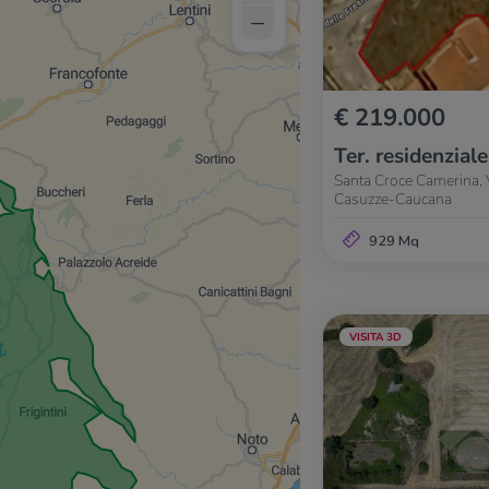
–
€ 219.000
Ter. residenziale
Santa Croce Camerina, V
Casuzze-Caucana
929 Mq
VISITA 3D