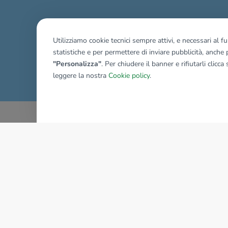
Utilizziamo cookie tecnici sempre attivi, e necessari al 
statistiche e per permettere di inviare pubblicità, anche p
Mostra tutti gli immobili del ri
"Personalizza"
. Per chiudere il banner e rifiutarli clicca
leggere la nostra
Cookie policy
.
AZIENDA
La storia del Gruppo
I nostri brand
Struttura del Gruppo
Il gruppo nel mondo
Lavora con noi
Bilancio di sostenibilità
Sede Nazionale
Responsabilità sociale
tecnorete.it