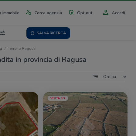
 immobile
Cerca agenzia
Opt out
Accedi
SALVA RICERCA
ta
Terreno Ragusa
dita in provincia di Ragusa
Ordina
VISITA 3D