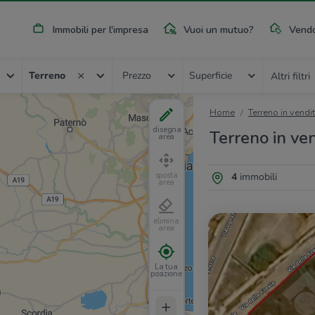
Immobili per l'impresa
Vuoi un mutuo?
Vendo
Terreno
Prezzo
Superficie
Altri filtri
Home
Terreno in vendi
disegna
Terreno in ven
area
4
immobili
sposta
area
elimina
area
La tua
posizione
+