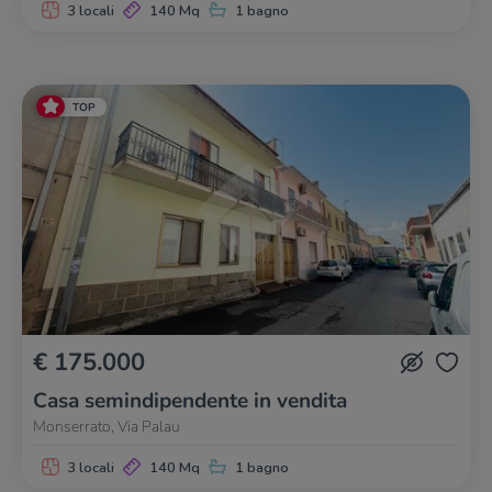
3 locali
140 Mq
1 bagno
TOP
€ 175.000
Casa semindipendente in vendita
Monserrato, Via Palau
3 locali
140 Mq
1 bagno