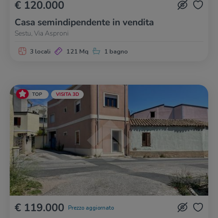
€ 120.000
Casa semindipendente in vendita
Sestu, Via Asproni
3 locali
121 Mq
1 bagno
TOP
VISITA 3D
€ 119.000
Prezzo aggiornato