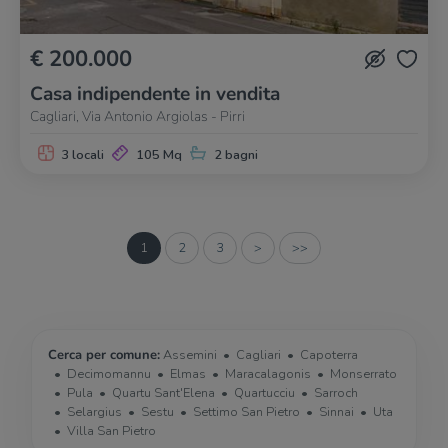
€ 200.000
Casa indipendente in vendita
Cagliari, Via Antonio Argiolas - Pirri
3 locali
105 Mq
2 bagni
1
2
3
>
>>
Cerca per comune:
Assemini
Cagliari
Capoterra
Decimomannu
Elmas
Maracalagonis
Monserrato
Pula
Quartu Sant'Elena
Quartucciu
Sarroch
Selargius
Sestu
Settimo San Pietro
Sinnai
Uta
Villa San Pietro