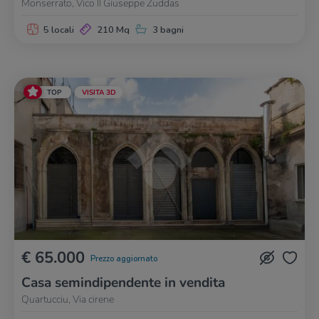
Monserrato, Vico II Giuseppe Zuddas
5 locali
210 Mq
3 bagni
TOP
VISITA 3D
€ 65.000
Prezzo aggiornato
Casa semindipendente in vendita
Quartucciu, Via cirene