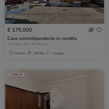
€ 175.000
Casa semindipendente in vendita
Selargius, Via C. Romagnino
4 locali
130 Mq
1 bagno
VISITA 3D