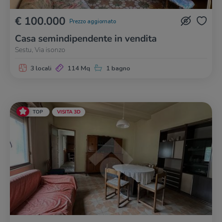
€ 100.000
Prezzo aggiornato
Casa semindipendente in vendita
Sestu, Via isonzo
3 locali
114 Mq
1 bagno
TOP
VISITA 3D