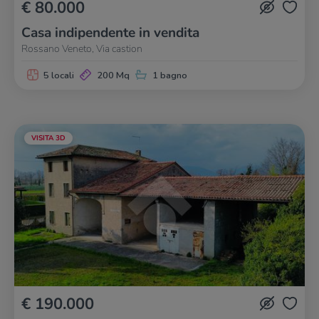
€ 80.000
Casa indipendente in vendita
Rossano Veneto, Via castion
5 locali
200 Mq
1 bagno
VISITA 3D
€ 190.000