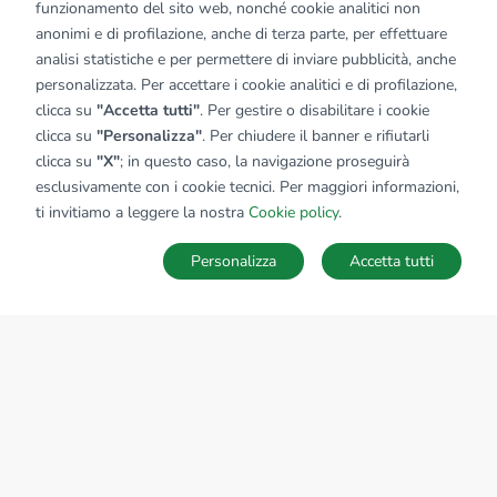
funzionamento del sito web, nonché cookie analitici non
anonimi e di profilazione, anche di terza parte, per effettuare
analisi statistiche e per permettere di inviare pubblicità, anche
personalizzata. Per accettare i cookie analitici e di profilazione,
clicca su
"Accetta tutti"
. Per gestire o disabilitare i cookie
clicca su
"Personalizza"
. Per chiudere il banner e rifiutarli
clicca su
"X"
; in questo caso, la navigazione proseguirà
esclusivamente con i cookie tecnici. Per maggiori informazioni,
ti invitiamo a leggere la nostra
Cookie policy
.
Personalizza
Accetta tutti
MAPPA
SALVA RICERCA
Ricerche
Preferiti
Nascosti
Accedi
Sede Nazionale
tecnorete.it
kiron.it