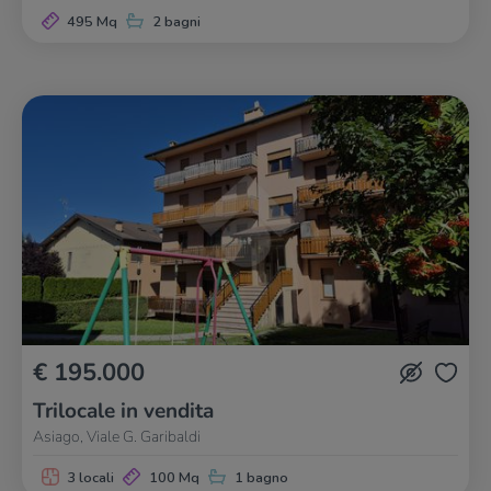
495 Mq
2 bagni
€ 195.000
Trilocale in vendita
Asiago, Viale G. Garibaldi
3 locali
100 Mq
1 bagno