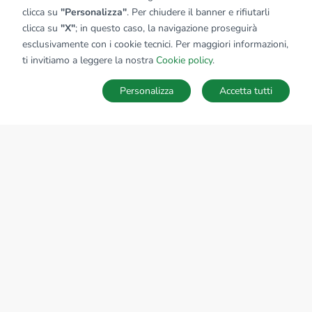
clicca su
"Personalizza"
. Per chiudere il banner e rifiutarli
clicca su
"X"
; in questo caso, la navigazione proseguirà
esclusivamente con i cookie tecnici. Per maggiori informazioni,
ti invitiamo a leggere la nostra
Cookie policy
.
Personalizza
Accetta tutti
MAPPA
SALVA RICERCA
Ricerche
Preferiti
Nascosti
Accedi
Sede Nazionale
tecnorete.it
kiron.it
AZIENDA
La storia del Gruppo
I nostri brand
Struttura del Gruppo