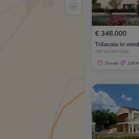
–
€ 348.000
Trilocale in vend
Affi, Via Dei Ciliegi
3 locali
100 