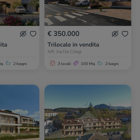
€ 350.000
ita
Trilocale in vendita
Affi, Via Dei Ciliegi
Mq
2 bagni
3 locali
100 Mq
2 bagni