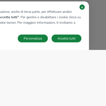
x
zione, anche di terza parte, per effettuare analisi
ccetta tutti"
. Per gestire o disabilitare i cookie clicca su
kie tecnici. Per maggiori informazioni, ti invitiamo a
Personalizza
Accetta tutti
TECNOCASA NEL MONDO
,
,
,
,
,
,
,
Italia
Spagna
Ungheria
Messico
Polonia
Francia
Germania
,
,
Tunisia
Thailandia
Repubblica di San Marino
Impostazioni Cookies