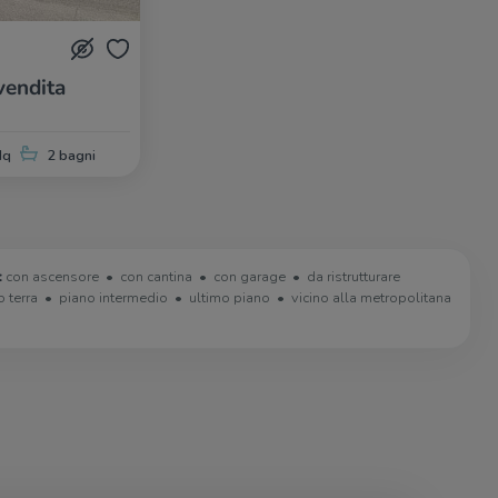
vendita
Mq
2 bagni
:
con ascensore
con cantina
con garage
da ristrutturare
o terra
piano intermedio
ultimo piano
vicino alla metropolitana