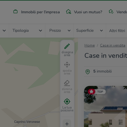
Immobili per l'impresa
Vuoi un mutuo?
Vendo
Tipologia
Prezzo
Superficie
Altri filtri
Home
Case in vendita
disegna
Case in vendit
area
5
immobili
sposta
area
elimina
TOP
area
La tua
posizione
+