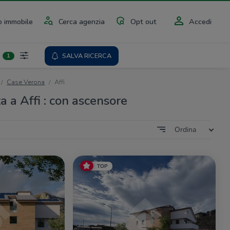
 immobile
Cerca agenzia
Opt out
Accedi
SALVA RICERCA
1
Case Verona
Affi
a a Affi : con ascensore
Ordina
TOP