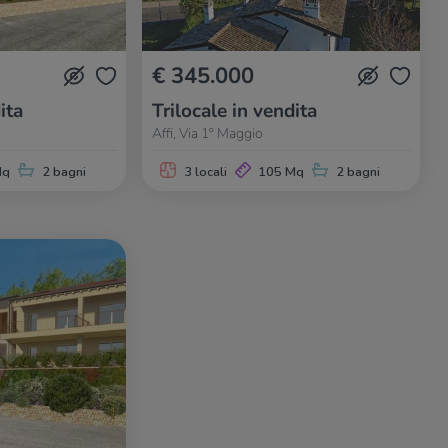
€ 345.000
ita
Trilocale in vendita
Affi, Via 1º Maggio
Mq
2 bagni
3 locali
105 Mq
2 bagni