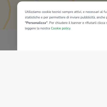
Mostra tutti gli immobili del ri
Utilizziamo cookie tecnici sempre attivi, e necessari al 
statistiche e per permettere di inviare pubblicità, anche p
"Personalizza"
. Per chiudere il banner e rifiutarli clicca
leggere la nostra
Cookie policy
.
AZIENDA
La storia del Gruppo
I nostri brand
Struttura del Gruppo
Il gruppo nel mondo
Lavora con noi
Bilancio di sostenibilità
Sede Nazionale
Responsabilità sociale
tecnorete.it
kiron.it