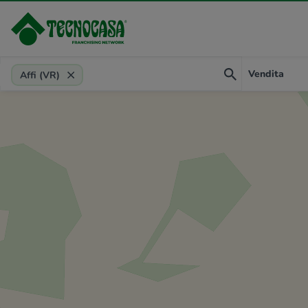
Provincia, comune, zona, riferimento
Vendita
Affi (VR)