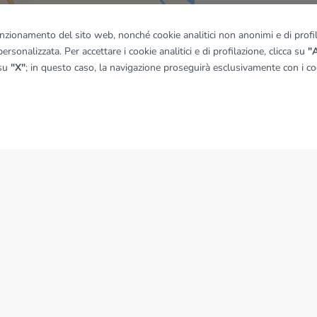
quadro
funzionamento del sito web, nonché cookie analitici non anonimi e di profila
ersonalizzata. Per accettare i cookie analitici e di profilazione, clicca su
"A
 su
"X"
; in questo caso, la navigazione proseguirà esclusivamente con i coo
© OpenMapTiles
|
© OpenStreetMap contributors
NEWS
News dal Gruppo Tecnocasa