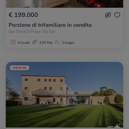
€ 199.000
Porzione di trifamiliare in vendita
San Donà Di Piave, Via Sile
4 locali
156 Mq
2 bagni
VISITA 3D