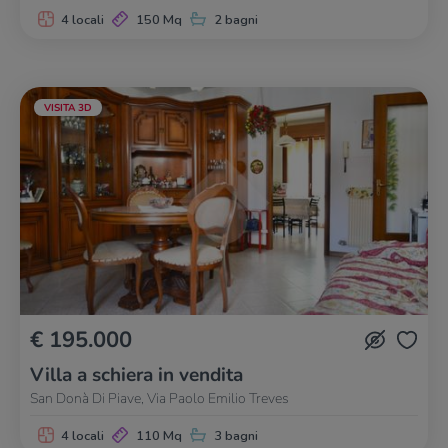
4 locali
150 Mq
2 bagni
VISITA 3D
€ 195.000
Villa a schiera in vendita
San Donà Di Piave, Via Paolo Emilio Treves
4 locali
110 Mq
3 bagni