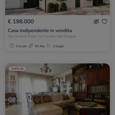
€ 198.000
Casa indipendente in vendita
San Donà Di Piave, Via Donatori del Sangue
3 locali
91 Mq
2 bagni
VISITA 3D