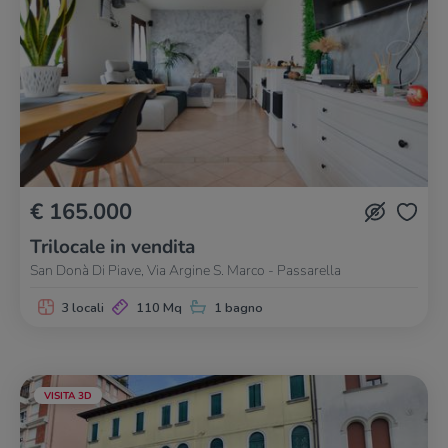
€ 165.000
Trilocale in vendita
San Donà Di Piave, Via Argine S. Marco - Passarella
3 locali
110 Mq
1 bagno
VISITA 3D