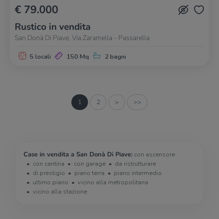
€ 79.000
Rustico in vendita
San Donà Di Piave, Via Zaramella - Passarella
5 locali
150 Mq
2 bagni
1
2
>
>>
Case in vendita a San Donà Di Piave:
con ascensore
con cantina
con garage
da ristrutturare
di prestigio
piano terra
piano intermedio
ultimo piano
vicino alla metropolitana
vicino alla stazione