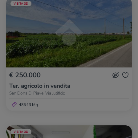
VISITA 3D
€ 250.000
Ter. agricolo in vendita
San Donà Di Piave, Via Jutificio
48543 Mq
VISITA 3D