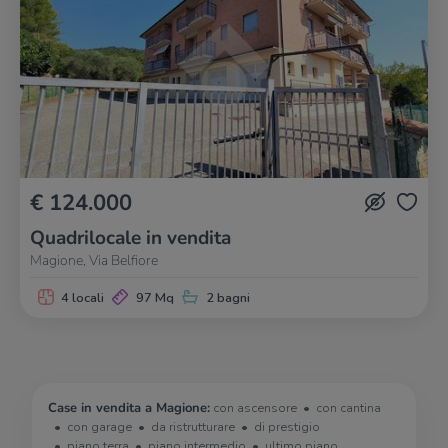
€ 124.000
Quadrilocale in vendita
Magione, Via Belfiore
4 locali
97 Mq
2 bagni
Case in vendita a Magione:
con ascensore
con cantina
con garage
da ristrutturare
di prestigio
piano terra
piano intermedio
ultimo piano