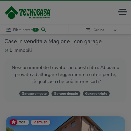
Filtra ricerca
Ordina
1
Case in vendita a Magione : con garage
1
immobili
Nessun immobile trovato con questi filtri. Abbiamo
provato ad allargare leggermente i criteri per te,
c'è qualcosa che può interessarti?
Garage singolo
Garage doppio
Garage triplo
TOP
VISITA 3D