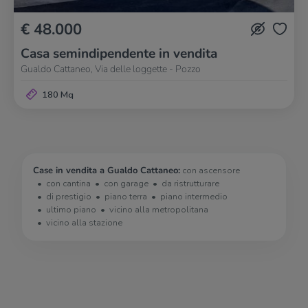
€ 48.000
Casa semindipendente in vendita
Gualdo Cattaneo, Via delle loggette - Pozzo
180 Mq
Case in vendita a Gualdo Cattaneo:
con ascensore
con cantina
con garage
da ristrutturare
di prestigio
piano terra
piano intermedio
ultimo piano
vicino alla metropolitana
vicino alla stazione