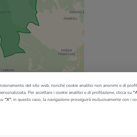
funzionamento del sito web, nonché cookie analitici non anonimi e di profila
ersonalizzata. Per accettare i cookie analitici e di profilazione, clicca su
"A
 su
"X"
; in questo caso, la navigazione proseguirà esclusivamente con i coo
quadro
© OpenMapTiles
|
© OpenStreetMap contributors