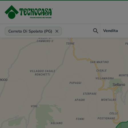
Provincia, comune, zona, riferimento
Vendita
Cerreto Di Spoleto (PG)