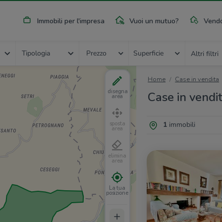
Immobili per l'impresa
Vuoi un mutuo?
Vendo
Tipologia
Prezzo
Superficie
Altri filtri
Home
Case in vendita
disegna
Case in vendit
area
1
immobili
sposta
area
elimina
area
La tua
posizione
+