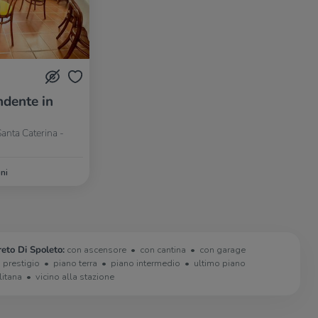
dente in
Santa Caterina -
ni
reto Di Spoleto:
con ascensore
con cantina
con garage
i prestigio
piano terra
piano intermedio
ultimo piano
litana
vicino alla stazione