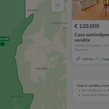
–
€ 120.000
Casa semindipen
vendita
Cerreto Di Spoleto, via 
Triponzo
150 Mq
3 bag
Case in vendita a Cer
da ristrutturare
d
vicino alla metropo