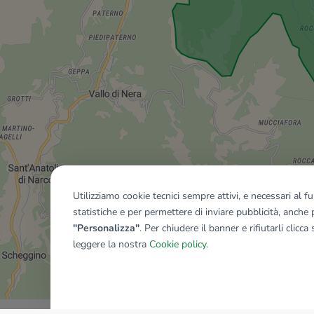
Utilizziamo cookie tecnici sempre attivi, e necessari al 
statistiche e per permettere di inviare pubblicità, anche p
"Personalizza"
. Per chiudere il banner e rifiutarli clicca
leggere la nostra
Cookie policy
.
Mostra tutti gli immobili del ri