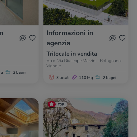
in
Informazioni in
agenzia
Trilocale in vendita
Arco, Via Giuseppe Mazzini - Bolognano-
Vignole
Mq
2 bagni
3 locali
110 Mq
2 bagni
TOP