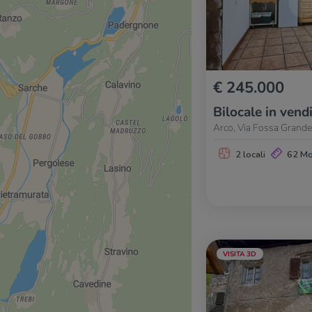
€ 245.000
Bilocale in vend
Arco, Via Fossa Grande
2 locali
62 M
VISITA 3D