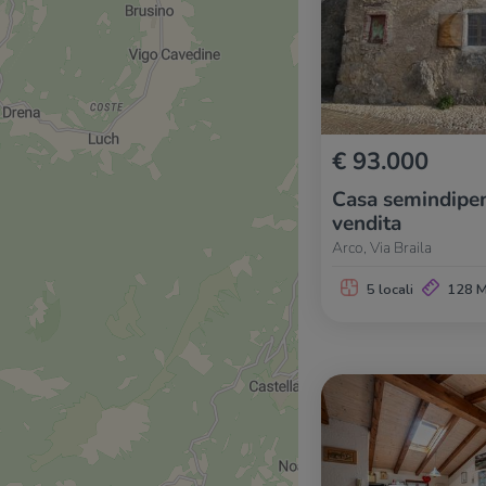
€ 93.000
Casa semindipen
vendita
Arco, Via Braila
5 locali
128 