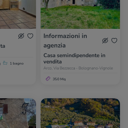
Informazioni in
agenzia
ita
Casa semindipendente in
vendita
q
1 bagno
Arco, Via Bezzecca - Bolognano-Vignole
350 Mq