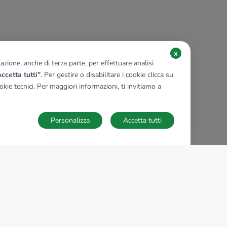
x
zione, anche di terza parte, per effettuare analisi
ccetta tutti"
. Per gestire o disabilitare i cookie clicca su
kie tecnici. Per maggiori informazioni, ti invitiamo a
Personalizza
Accetta tutti
TECNOCASA NEL MONDO
,
,
,
,
,
,
,
Italia
Spagna
Ungheria
Messico
Polonia
Francia
Germania
,
,
Tunisia
Thailandia
Repubblica di San Marino
Impostazioni Cookies