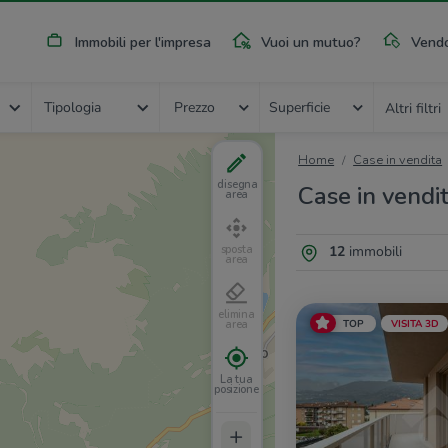
Immobili per l'impresa
Vuoi un mutuo?
Vendo
Tipologia
Prezzo
Superficie
Altri filtri
Home
Case in vendita
disegna
Case in vendi
area
12
immobili
sposta
area
elimina
TOP
VISITA 3D
area
La tua
posizione
+