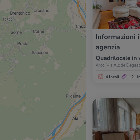
Informazioni 
agenzia
Quadrilocale in 
Arco, Via Alcide Degasp
4 locali
121 