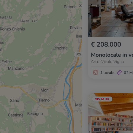
€ 208.000
Monolocale in v
Arco, Vicolo Vigna
1 locale
62 M
VISITA 3D