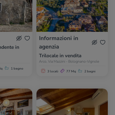
Informazioni in
agenzia
dente in
Trilocale in vendita
Arco, Via Mazzini - Bolognano-Vignole
Mq
1 bagno
3 locali
77 Mq
2 bagni