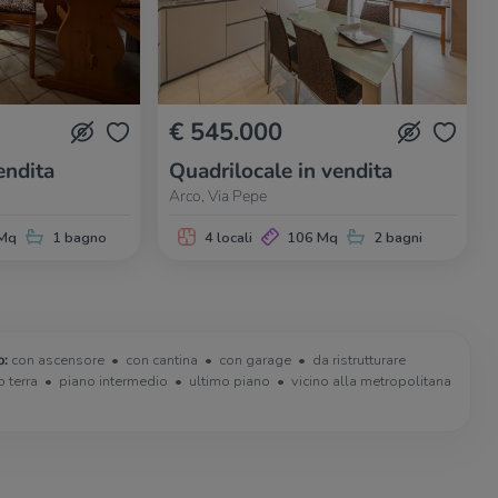
€ 545.000
endita
Quadrilocale in vendita
Arco, Via Pepe
Mq
1 bagno
4 locali
106 Mq
2 bagni
o:
con ascensore
con cantina
con garage
da ristrutturare
o terra
piano intermedio
ultimo piano
vicino alla metropolitana