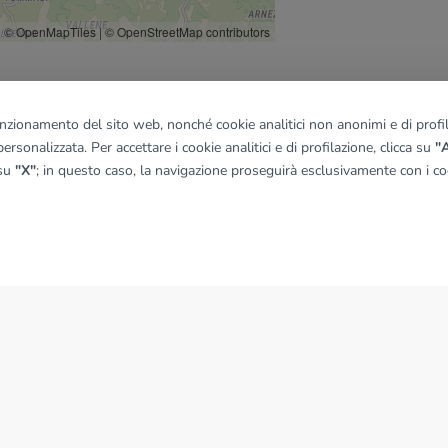
© OpenMapTiles
|
© OpenStreetMap contributors
funzionamento del sito web, nonché cookie analitici non anonimi e di profila
ersonalizzata. Per accettare i cookie analitici e di profilazione, clicca su
"A
 su
"X"
; in questo caso, la navigazione proseguirà esclusivamente con i coo
NEWS
News dal Gruppo Tecnocasa