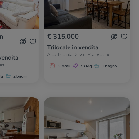
in
€ 315.000
Trilocale in vendita
Arco, Località Dossi - Pratosaiano
vendita
eri
3 locali
78 Mq
1 bagno
Mq
2 bagni