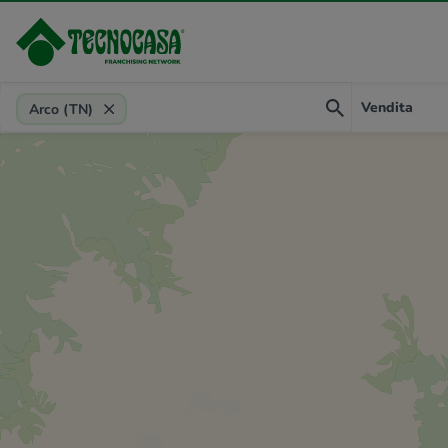
Provincia, comune, zona, riferimento
Vendita
Arco (TN)