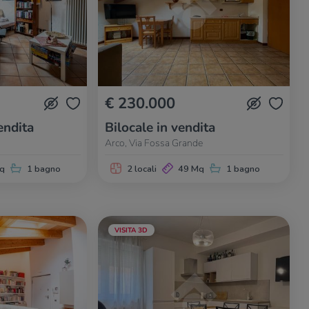
€ 230.000
endita
Bilocale in vendita
Arco, Via Fossa Grande
q
1 bagno
2 locali
49 Mq
1 bagno
VISITA 3D