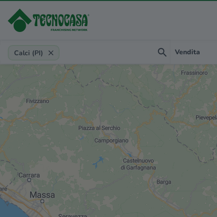
Provincia, comune, zona, riferimento
Vendita
Calci (PI)