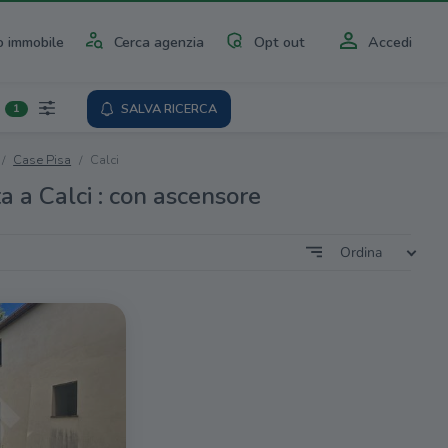
 immobile
Cerca agenzia
Opt out
Accedi
SALVA RICERCA
1
Case Pisa
Calci
a a Calci : con ascensore
Ordina