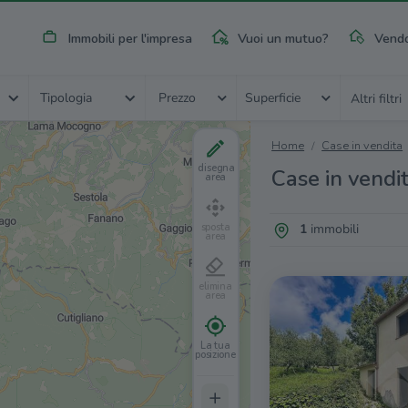
Immobili per l'impresa
Vuoi un mutuo?
Vendo
Tipologia
Prezzo
Superficie
Altri filtri
Home
Case in vendita
disegna
Case in vendit
area
1
immobili
sposta
area
elimina
area
La tua
posizione
+