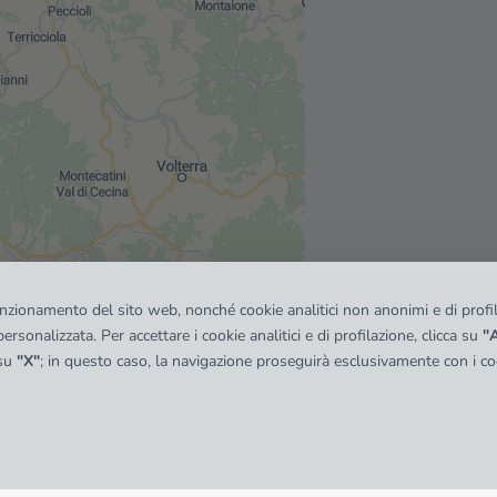
funzionamento del sito web, nonché cookie analitici non anonimi e di profila
ersonalizzata. Per accettare i cookie analitici e di profilazione, clicca su
"A
 su
"X"
; in questo caso, la navigazione proseguirà esclusivamente con i coo
quadro
© OpenMapTiles
|
© OpenStreetMap contributors