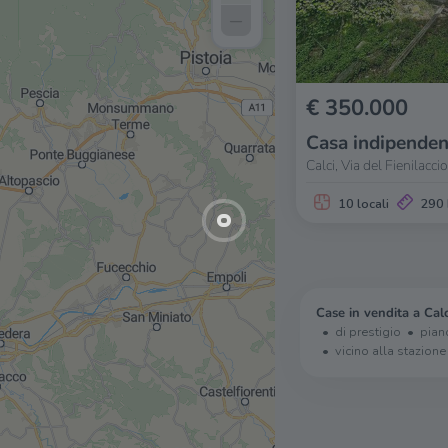
–
€ 350.000
Casa indipenden
Calci, Via del Fienilaccio
10 locali
290
Case in vendita a Calc
di prestigio
pian
vicino alla stazione