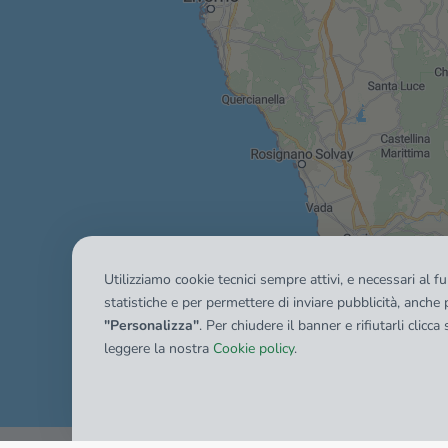
Utilizziamo cookie tecnici sempre attivi, e necessari al 
statistiche e per permettere di inviare pubblicità, anche p
"Personalizza"
. Per chiudere il banner e rifiutarli clicca
leggere la nostra
Cookie policy
.
Mostra tutti gli immobili del ri