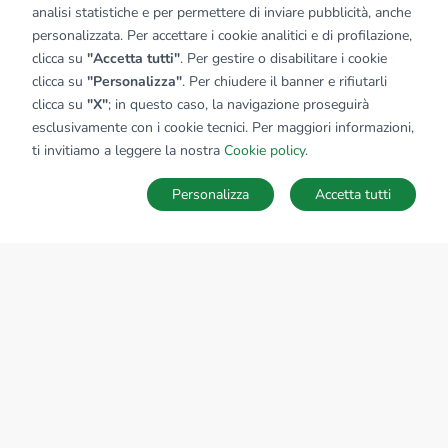
analisi statistiche e per permettere di inviare pubblicità, anche
personalizzata. Per accettare i cookie analitici e di profilazione,
clicca su
"Accetta tutti"
. Per gestire o disabilitare i cookie
clicca su
"Personalizza"
. Per chiudere il banner e rifiutarli
clicca su
"X"
; in questo caso, la navigazione proseguirà
esclusivamente con i cookie tecnici. Per maggiori informazioni,
ti invitiamo a leggere la nostra
Cookie policy
.
Personalizza
Accetta tutti
MAPPA
SALVA RICERCA
Ricerche
Preferiti
Nascosti
Accedi
Sede Nazionale
tecnorete.it
kiron.it
AZIENDA