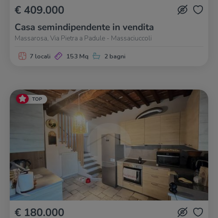
€ 409.000
Casa semindipendente in vendita
Massarosa, Via Pietra a Padule - Massaciuccoli
7 locali
153 Mq
2 bagni
TOP
€ 180.000