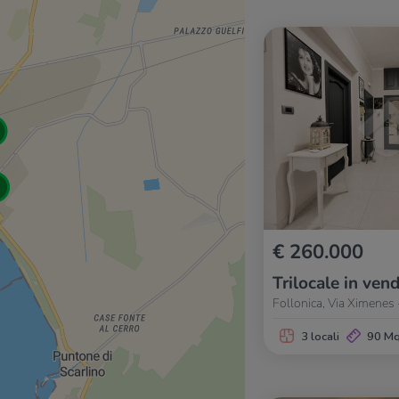
€ 260.000
Trilocale in vend
Follonica, Via Ximenes
3 locali
90 M