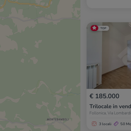
TOP
€ 185.000
Trilocale in vend
Follonica, Via Lombardi
3 locali
50 M