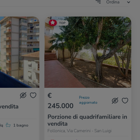
Ordina
TOP
€
Prezzo
aggiornato
245.000
vendita
Porzione di quadrifamiliare in
vendita
Mq
1 bagno
Follonica, Via Camerini - San Luigi