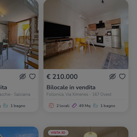
€ 210.000
ita
Bilocale in vendita
acchie - Salciaina
Follonica, Via Ximenes - 167 Ovest
q
1 bagno
2 locali
49 Mq
1 bagno
VISITA 3D