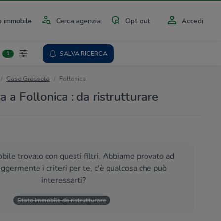
 immobile
Cerca agenzia
Opt out
Accedi
SALVA RICERCA
1
Case Grosseto
Follonica
a a Follonica : da ristrutturare
ile trovato con questi filtri. Abbiamo provato ad
eggermente i criteri per te, c'è qualcosa che può
interessarti?
Stato immobile da ristrutturare