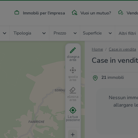
Immobili per l'impresa
Vuoi un mutuo?
Vendo
Tipologia
Prezzo
Superficie
Altri filtri
Home
Case in vendita
disegna
Case in vendit
area
21
immobili
sposta
area
Nessun immob
elimina
area
allargare l
La tua
posizione
+