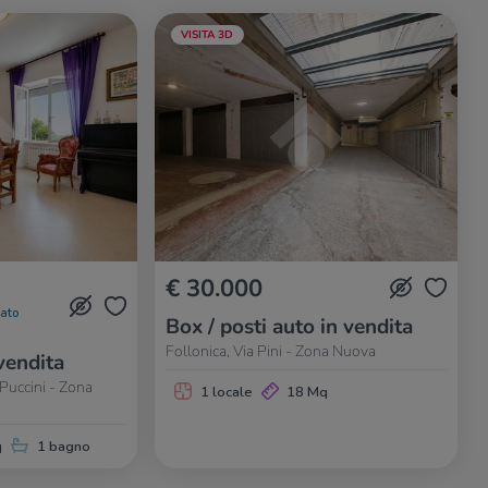
VISITA 3D
€ 30.000
nato
Box / posti auto in vendita
Follonica, Via Pini - Zona Nuova
vendita
Puccini - Zona
1 locale
18 Mq
q
1 bagno