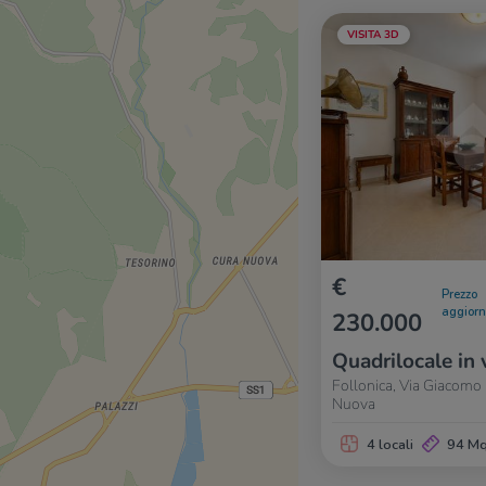
VISITA 3D
€
Prezzo
aggior
230.000
Quadrilocale in 
Follonica, Via Giacomo 
Nuova
4 locali
94 M