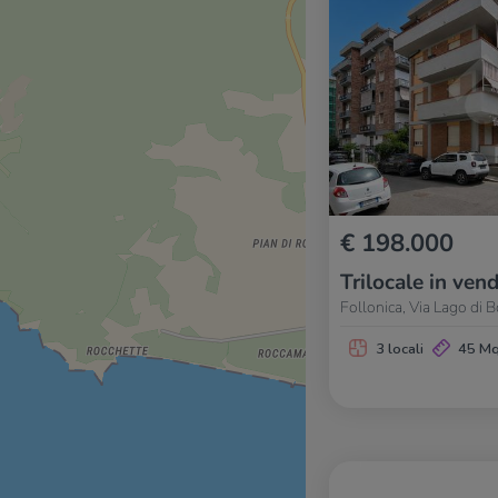
€ 198.000
Trilocale in vend
Follonica, Via Lago di B
3 locali
45 M