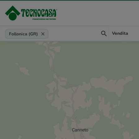
Provincia, comune, zona, riferimento
Vendita
Follonica (GR)