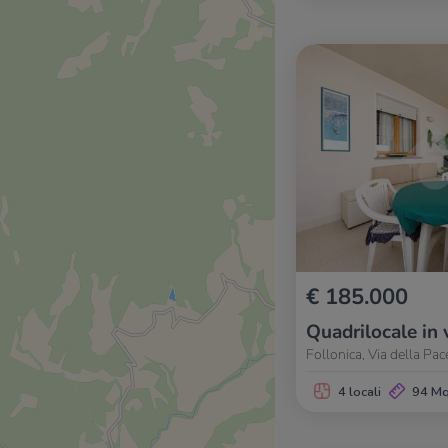
€ 185.000
Quadrilocale in 
Follonica, Via della Pac
4 locali
94 M