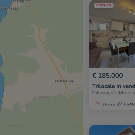
VISITA 3D
€ 185.000
Trilocale in vend
Follonica, Via delle coll
3 locali
66 M