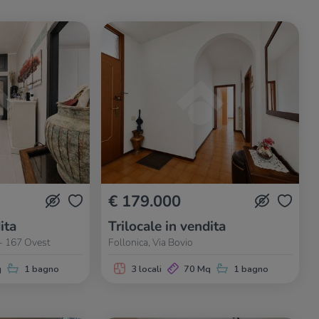
€ 179.000
ita
Trilocale in vendita
 - 167 Ovest
Follonica, Via Bovio
q
1 bagno
3 locali
70 Mq
1 bagno