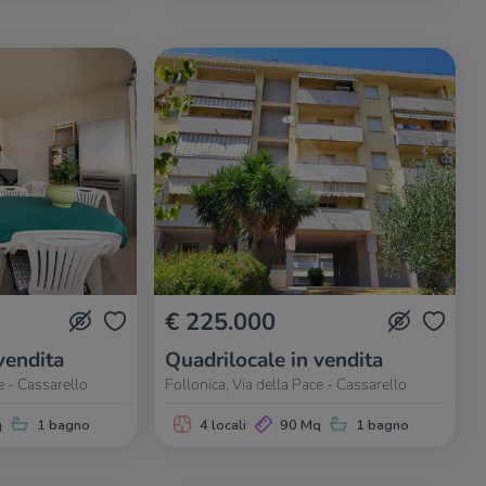
€ 225.000
vendita
Quadrilocale in vendita
e - Cassarello
Follonica, Via della Pace - Cassarello
q
1 bagno
4 locali
90 Mq
1 bagno