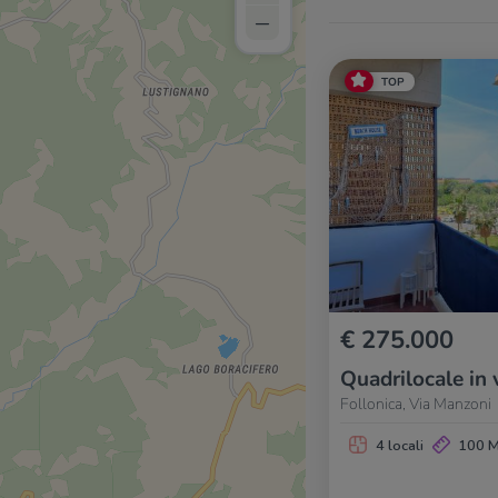
–
TOP
€ 275.000
Quadrilocale in 
Follonica, Via Manzoni
4 locali
100 