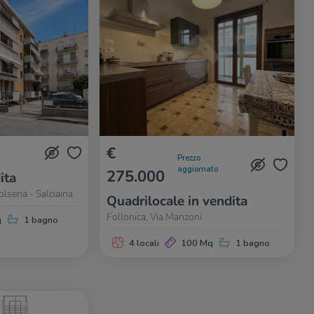
€
Prezzo
aggiornato
275.000
ita
olsena - Salciaina
Quadrilocale in vendita
Follonica, Via Manzoni
q
1 bagno
4 locali
100 Mq
1 bagno