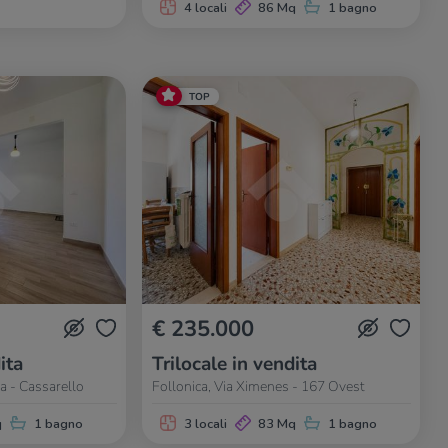
4 locali
86 Mq
1 bagno
TOP
€ 235.000
ita
Trilocale in vendita
a - Cassarello
Follonica, Via Ximenes - 167 Ovest
q
1 bagno
3 locali
83 Mq
1 bagno