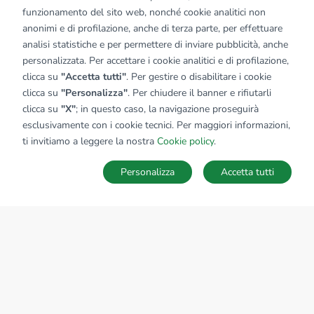
funzionamento del sito web, nonché cookie analitici non
anonimi e di profilazione, anche di terza parte, per effettuare
analisi statistiche e per permettere di inviare pubblicità, anche
personalizzata. Per accettare i cookie analitici e di profilazione,
clicca su
"Accetta tutti"
. Per gestire o disabilitare i cookie
clicca su
"Personalizza"
. Per chiudere il banner e rifiutarli
clicca su
"X"
; in questo caso, la navigazione proseguirà
esclusivamente con i cookie tecnici. Per maggiori informazioni,
ti invitiamo a leggere la nostra
Cookie policy
.
Personalizza
Accetta tutti
MAPPA
SALVA RICERCA
Ricerche
Preferiti
Nascosti
Accedi
Sede Nazionale
tecnorete.it
kiron.it