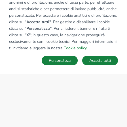
anonimi e di profilazione, anche di terza parte, per effettuare
analisi statistiche e per permettere di inviare pubblicità, anche
personalizzata. Per accettare i cookie analitici e di profilazione,
clicca su
"Accetta tutti"
. Per gestire o disabilitare i cookie
clicca su
"Personalizza"
. Per chiudere il banner e rifiutarli
clicca su
"X"
; in questo caso, la navigazione proseguirà
esclusivamente con i cookie tecnici. Per maggiori informazioni,
ti invitiamo a leggere la nostra
Cookie policy
.
Personalizza
Accetta tutti
MAPPA
SALVA RICERCA
Ricerche
Preferiti
Nascosti
Accedi
Sede Nazionale
tecnorete.it
kiron.it