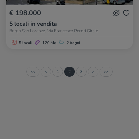
€ 198.000
5 locali in vendita
Borgo San Lorenzo, Via Francesco Pecori Giraldi
5 locali
120 Mq
2 bagni
<<
<
1
2
3
>
>>