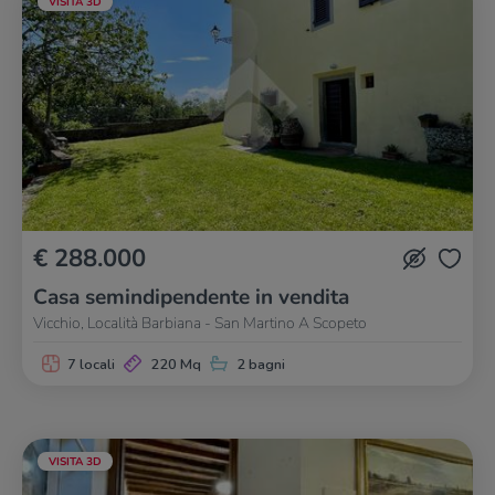
VISITA 3D
€ 288.000
Casa semindipendente in vendita
Vicchio, Località Barbiana - San Martino A Scopeto
7 locali
220 Mq
2 bagni
VISITA 3D