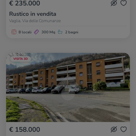
€ 235.000
Rustico in vendita
Vaglia, Via delle Comunanze
8 locali
300 Mq
2 bagni
VISITA 3D
€ 158.000