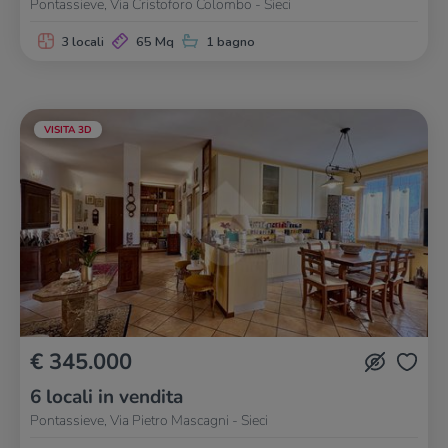
Pontassieve, Via Cristoforo Colombo - Sieci
3 locali
65 Mq
1 bagno
VISITA 3D
€ 345.000
6 locali in vendita
Pontassieve, Via Pietro Mascagni - Sieci