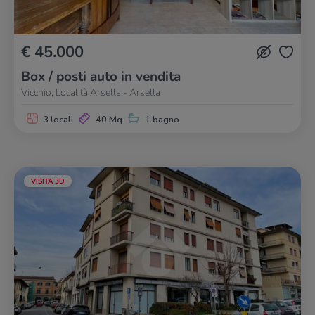
€ 45.000
Box / posti auto in vendita
Vicchio, Località Arsella - Arsella
3 locali
40 Mq
1 bagno
VISITA 3D