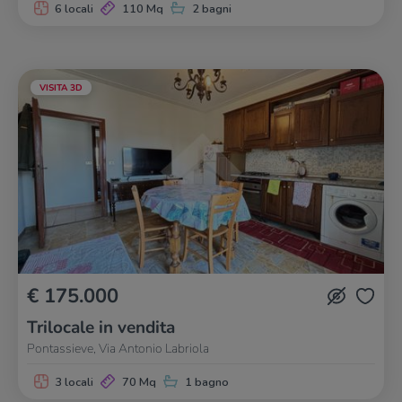
6 locali
110 Mq
2 bagni
VISITA 3D
€ 175.000
Trilocale in vendita
Pontassieve, Via Antonio Labriola
3 locali
70 Mq
1 bagno