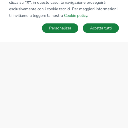
clicca su
"X"
; in questo caso, la navigazione proseguirà
esclusivamente con i cookie tecnici. Per maggiori informazioni,
ti invitiamo a leggere la nostra
Cookie policy
.
Personalizza
Accetta tutti
MAPPA
SALVA RICERCA
Ricerche
Preferiti
Nascosti
Accedi
Sede Nazionale
tecnorete.it
kiron.it
AZIENDA
La storia del Gruppo
I nostri brand
Struttura del Gruppo
Il gruppo nel mondo
Lavora con noi