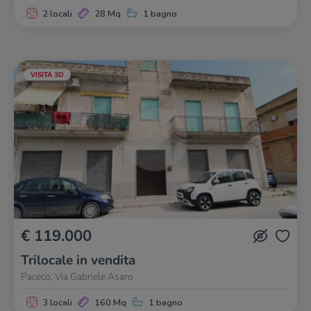
2 locali
28 Mq
1 bagno
VISITA 3D
€ 119.000
Trilocale in vendita
Paceco, Via Gabriele Asaro
3 locali
160 Mq
1 bagno