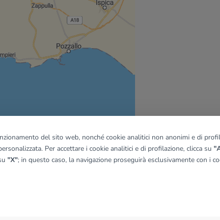
funzionamento del sito web, nonché cookie analitici non anonimi e di profila
ersonalizzata. Per accettare i cookie analitici e di profilazione, clicca su
"A
 su
"X"
; in questo caso, la navigazione proseguirà esclusivamente con i coo
quadro
© OpenMapTiles
|
© OpenStreetMap contributors