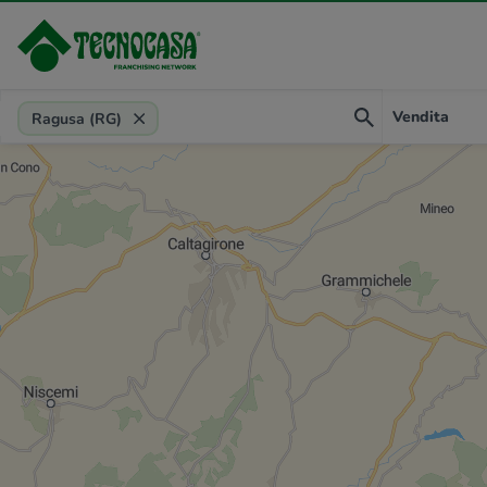
Provincia, comune, zona, riferimento
Vendita
Ragusa (RG)