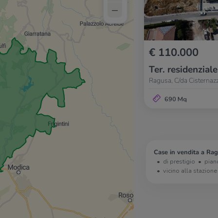
–
€ 110.000
Ter. residenziale
Ragusa, C/da Cisternazzi
690 Mq
Case in vendita a Rag
di prestigio
pian
vicino alla stazione