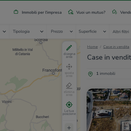
Immobili per l'impresa
Vuoi un mutuo?
Vendo
Tipologia
Prezzo
Superficie
Altri filtri
Home
Case in vendita
disegna
Case in vendit
area
1
immobili
sposta
area
elimina
area
La tua
posizione
+