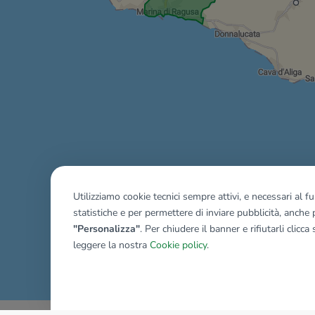
Utilizziamo cookie tecnici sempre attivi, e necessari al 
statistiche e per permettere di inviare pubblicità, anche p
"Personalizza"
. Per chiudere il banner e rifiutarli clicca
leggere la nostra
Cookie policy
.
Mostra tutti gli immobili del ri