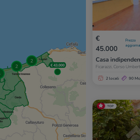
€
Prezzo
aggiorna
45.000
Casa indipenden
Ficarazzi, Corso Umbert
2 locali
90 M
TOP