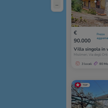
–
€
Prezzo
aggiorna
90.000
Villa singola in 
Misilmeri, Via degli Ort
3 locali
80 M
TOP