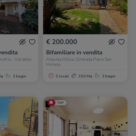
€ 200.000
vendita
Bifamiliare in vendita
ofrio - V.le delle
Altavilla Milicia, Contrada Piano San
Michele
Mq
2 bagni
5 locali
150 Mq
3 bagni
TOP