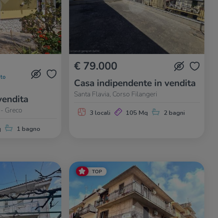
€ 79.000
to
Casa indipendente in vendita
Santa Flavia, Corso Filangeri
vendita
i - Greco
3 locali
105 Mq
2 bagni
q
1 bagno
TOP