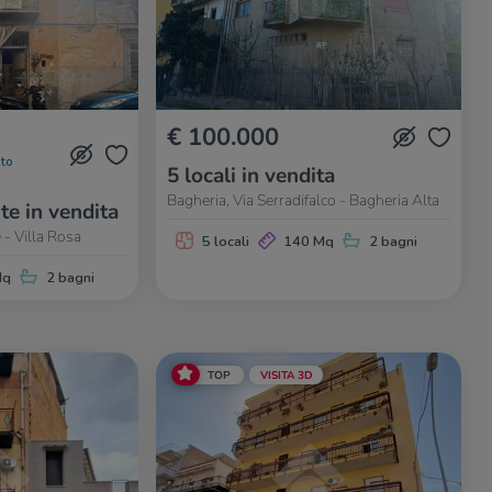
€ 100.000
to
5 locali in vendita
Bagheria, Via Serradifalco - Bagheria Alta
te in vendita
- Villa Rosa
5 locali
140 Mq
2 bagni
Mq
2 bagni
TOP
VISITA 3D