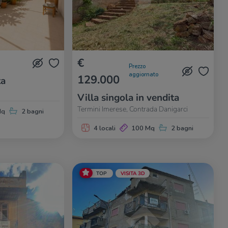
€
Prezzo
aggiornato
129.000
ta
Villa singola in vendita
Termini Imerese, Contrada Danigarci
Mq
2 bagni
4 locali
100 Mq
2 bagni
TOP
VISITA 3D