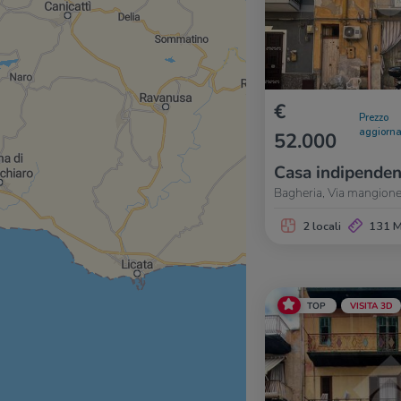
€
Prezzo
aggiorna
52.000
Casa indipenden
Bagheria, Via mangione 
2 locali
131 
TOP
VISITA 3D