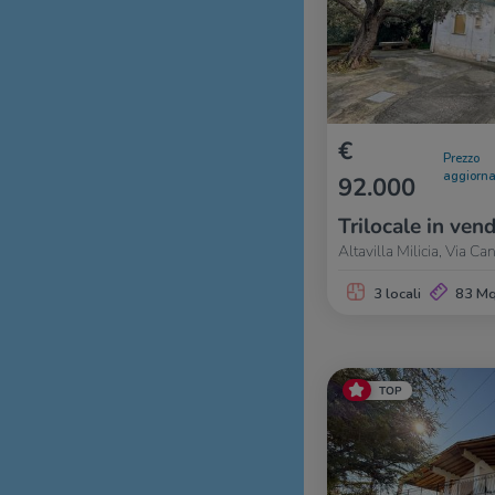
€
Prezzo
aggiorna
92.000
Trilocale in vend
Altavilla Milicia, Via 
3 locali
83 M
TOP