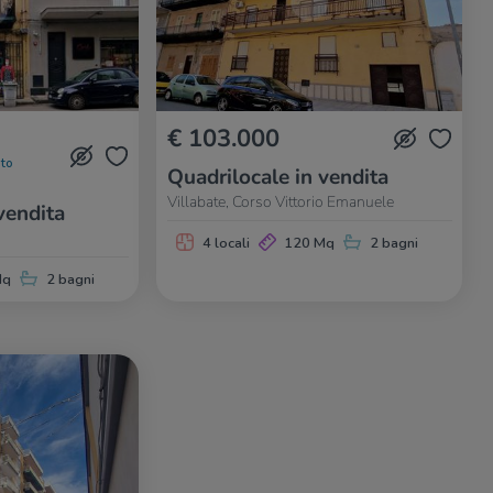
€ 103.000
to
Quadrilocale in vendita
Villabate, Corso Vittorio Emanuele
vendita
4 locali
120 Mq
2 bagni
Mq
2 bagni