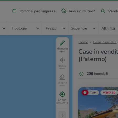
Immobili per l'impresa
Vuoi un mutuo?
Vendo
Tipologia
Prezzo
Superficie
Altri filtri
Home
Case in vendita
disegna
Case in vendi
area
(Palermo)
sposta
area
206
immobili
elimina
area
TOP
VISITA 3D
La tua
posizione
+