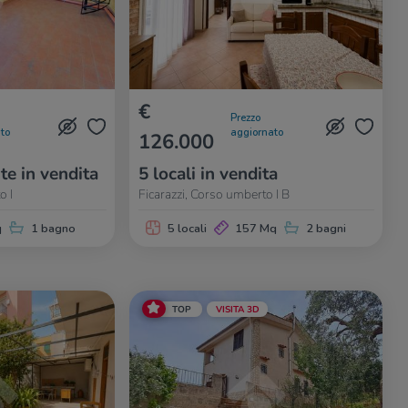
€
Prezzo
to
aggiornato
126.000
te in vendita
5 locali in vendita
o I
Ficarazzi, Corso umberto I B
q
1 bagno
5 locali
157 Mq
2 bagni
TOP
VISITA 3D