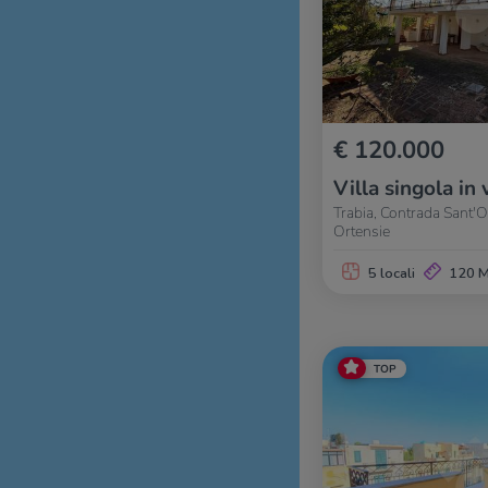
€ 120.000
Villa singola in 
Trabia, Contrada Sant'On
Ortensie
5 locali
120 
TOP