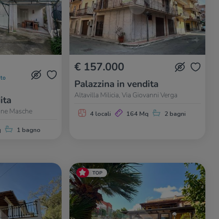
€ 157.000
to
Palazzina in vendita
Altavilla Milicia, Via Giovanni Verga
ita
Canne Masche
4 locali
164 Mq
2 bagni
q
1 bagno
TOP