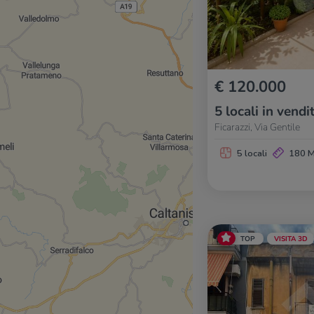
€ 120.000
5 locali in vendi
Ficarazzi, Via Gentile
5 locali
180 
TOP
VISITA 3D