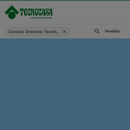
Provincia, comune, zona, riferimento
Vendita
Costiera Orientale Termitana (Palermo)