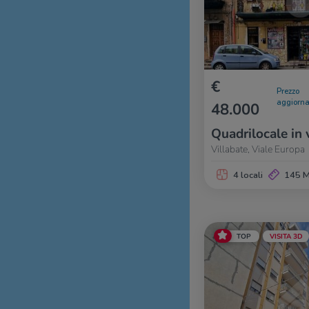
€
Prezzo
aggiorna
48.000
Quadrilocale in 
Villabate, Viale Europa
4 locali
145 
TOP
VISITA 3D